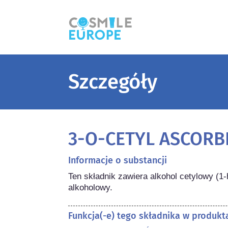
Szczegóły
3-O-CETYL ASCORBI
Informacje o substancji
Ten składnik zawiera alkohol cetylowy (1
alkoholowy.
Funkcja(-e) tego składnika w produk