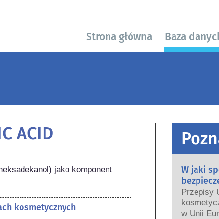
Strona główna
Baza danyc
C ACID
Pozn
W jaki s
-heksadekanol) jako komponent 
bezpiecz
Przepisy 
kosmetycz
tach kosmetycznych
w Unii Eur