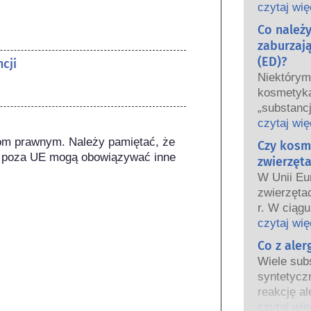
oraz krajo
czytaj wię
wspólnie 
Co należ
bezpiecze
zaburzaj
(ED)?
cji
Niektóry
kosmetyka
„substanc
hormonaln
czytaj wię
niektóre 
om prawnym. Należy pamiętać, że 
Czy kosm
Tylko dla
 poza UE mogą obowiązywać inne 
zwierzęta
hormon, n
W Unii Eu
funkcjono
zwierzęta
Wiele subs
r. W ciągu
hormony. B
wprowadz
czytaj wię
są to głów
kosmetycz
Co z ale
potwierdz
tak aby st
układu ho
Wiele subs
testowani
Rygorysty
syntetycz
bezpiecze
produktów
reakcję al
kosmetyc
wykwalifi
odpornośc
czytaj wię