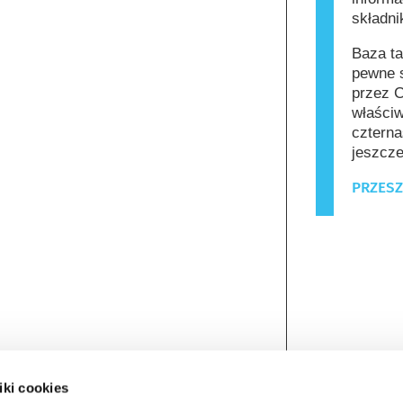
składn
Baza ta
pewne s
przez C
właściw
czterna
jeszcze
PRZESZ
iki cookies