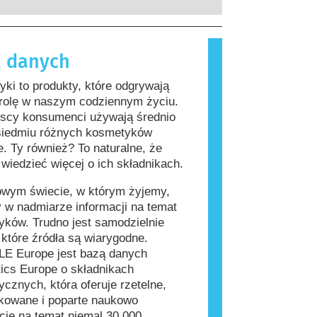
rzeprowadzenia firmy są prawnie
, które dla większości ludzi są
ne, obejmują wszystkie potencjalne
iwe. Substancja, która powoduje
a, w tym potencjalne zaburzenia
lergiczną nazywana jest alergenem.
 danych
wania układu hormonalnego.
i produkty do pielęgnacji ciała mogą
kładniki, które dla niektórych osób
ki to produkty, które odgrywają
ać się alergizujące. Nie oznacza to
 rolę w naszym codziennym życiu.
 produkt nie jest bezpieczny dla
jscy konsumenci używają średnio
siedmiu różnych kosmetyków
e. Ty również? To naturalne, że
wiedzieć więcej o ich składnikach.
owym świecie, w którym żyjemy,
 w nadmiarze informacji na temat
ków. Trudno jest samodzielnie
, które źródła są wiarygodne.
E Europe jest bazą danych
ics Europe o składnikach
cznych, która oferuje rzetelne,
kowane i poparte naukowo
cje na temat niemal 30 000