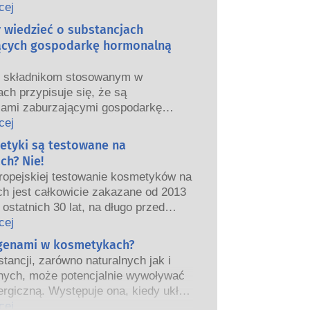
we i europejskie organy regulacyjne
cej
ponoszą odpowiedzialność za
y wiedzieć o substancjach
ństwo produktów kosmetycznych.
ących gospodarkę hormonalną
m składnikom stosowanym w
ch przypisuje się, że są
jami zaburzającymi gospodarkę
ą”, ponieważ mogą naśladować
cej
właściwości naszych hormonów.
etyki są testowane na
tego, że coś może naśladować
ch? Nie!
ie oznacza to, że zakłóci prawidłowe
ropejskiej testowanie kosmetyków na
wanie układu hormonalnego.
ch jest całkowicie zakazane od 2013
tancji, w tym te naturalne, naśladuje
 ostatnich 30 lat, na długo przed
ardzo niewiele substancji jednak, a
eniem zakazu, przemysł
cej
nie leki o silnym działaniu, ma
ny inwestował w badania i rozwój,
rgenami w kosmetykach?
one działanie powodujące zaburzenia
worzyć pionierskie alternatywy dla
rmonalnego.
tancji, zarówno naturalnych jak i
a na zwierzętach w celu oceny
czne oceny bezpieczeństwa
nych, może potencjalnie wywoływać
ństwa składników i produktów
 przeprowadzane przez
ergiczną. Występuje ona, kiedy układ
znych.
kowanych ekspertów naukowych, do
iowy danej osoby zareaguje na
cej