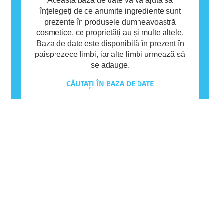
Această bază de date vă va ajuta să
înțelegeți de ce anumite ingrediente sunt
prezente în produsele dumneavoastră
cosmetice, ce proprietăți au și multe altele.
Baza de date este disponibilă în prezent în
paisprezece limbi, iar alte limbi urmează să
se adauge.
CĂUTAȚI ÎN BAZA DE DATE