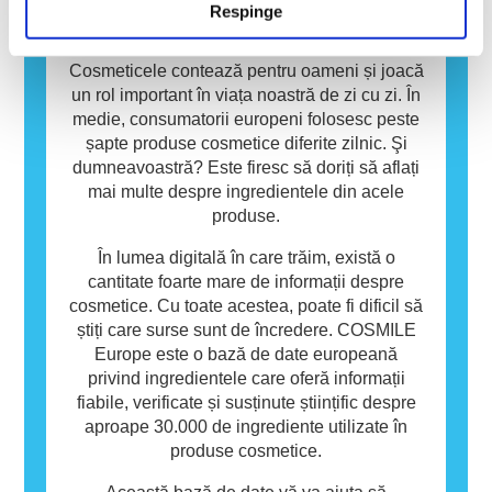
Respinge
personală pot conține ingrediente care pot fi
Baza de date
alergene pentru unele persoane. Acest lucru
nu înseamnă că produsul nu este sigur pentru
Cosmeticele contează pentru oameni și joacă
utilizarea de către alte persoane.
un rol important în viața noastră de zi cu zi. În
medie, consumatorii europeni folosesc peste
șapte produse cosmetice diferite zilnic. Şi
dumneavoastră? Este firesc să doriți să aflați
mai multe despre ingredientele din acele
produse.
În lumea digitală în care trăim, există o
cantitate foarte mare de informații despre
cosmetice. Cu toate acestea, poate fi dificil să
știți care surse sunt de încredere. COSMILE
Europe este o bază de date europeană
privind ingredientele care oferă informații
fiabile, verificate și susținute științific despre
aproape 30.000 de ingrediente utilizate în
produse cosmetice.