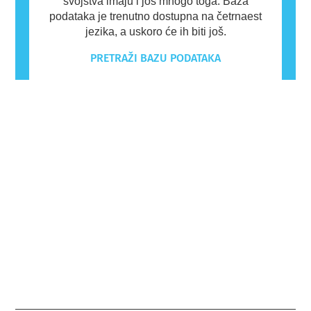
svojstva imaju i još mnogo toga. Baza
podataka je trenutno dostupna na četrnaest
jezika, a uskoro će ih biti još.
PRETRAŽI BAZU PODATAKA