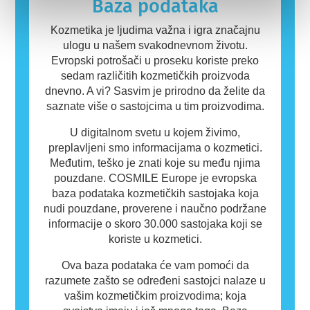
Baza podataka
proizvod nije bezbedan za druge ljude.
Kozmetika je ljudima važna i igra značajnu
ulogu u našem svakodnevnom životu.
Evropski potrošači u proseku koriste preko
sedam različitih kozmetičkih proizvoda
dnevno. A vi? Sasvim je prirodno da želite da
saznate više o sastojcima u tim proizvodima.
U digitalnom svetu u kojem živimo,
preplavljeni smo informacijama o kozmetici.
Međutim, teško je znati koje su među njima
pouzdane. COSMILE Europe je evropska
baza podataka kozmetičkih sastojaka koja
nudi pouzdane, proverene i naučno podržane
informacije o skoro 30.000 sastojaka koji se
koriste u kozmetici.
Ova baza podataka će vam pomoći da
razumete zašto se određeni sastojci nalaze u
vašim kozmetičkim proizvodima; koja