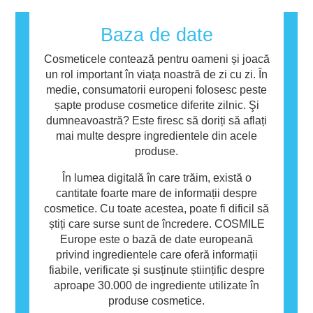
alergen. Produsele cosmetice și de îngrijire
personală pot conține ingrediente care pot fi
Baza de date
alergene pentru unele persoane. Acest lucru
nu înseamnă că produsul nu este sigur pentru
Cosmeticele contează pentru oameni și joacă
utilizarea de către alte persoane.
un rol important în viața noastră de zi cu zi. În
medie, consumatorii europeni folosesc peste
șapte produse cosmetice diferite zilnic. Şi
dumneavoastră? Este firesc să doriți să aflați
mai multe despre ingredientele din acele
produse.
În lumea digitală în care trăim, există o
cantitate foarte mare de informații despre
cosmetice. Cu toate acestea, poate fi dificil să
știți care surse sunt de încredere. COSMILE
Europe este o bază de date europeană
privind ingredientele care oferă informații
fiabile, verificate și susținute științific despre
aproape 30.000 de ingrediente utilizate în
produse cosmetice.