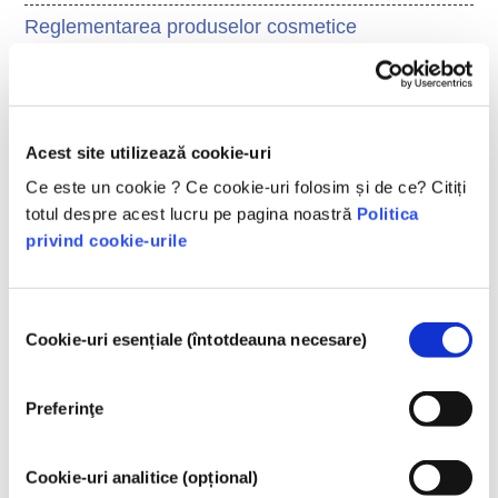
Reglementarea produselor cosmetice
Ingredientele din produsele cosmetice sunt supuse 
reglementărilor. Vă rugăm să rețineți că în afara UE 
se pot aplica reglementări diferite cu privire la 
acestea.
Acest site utilizează cookie-uri
Ce este un cookie ? Ce cookie-uri folosim și de ce? Citiți
totul despre acest lucru pe pagina noastră
Politica
privind cookie-urile
Înțelegerea produselor
cosmetice
Selecția
Cookie-uri esențiale (întotdeauna necesare)
consimțământului
Cum sunt păstrate cosmeticele în siguranță
în Europa?
Preferinţe
Legile stricte asigură că produsele cosmetice
și de îngrijire personală vândute în Uniunea
Europeană sunt sigure pentru utilizare.
Cookie-uri analitice (opțional)
Companiile, autoritățile naționale și europene
citiți mai multe