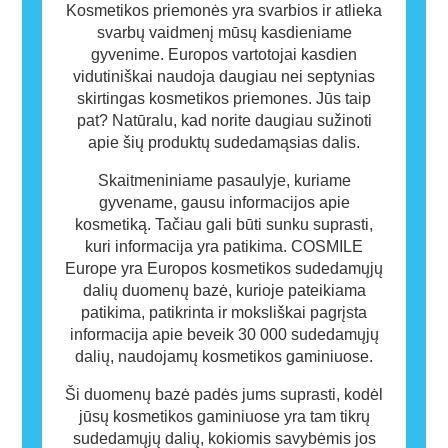
kitiems.
Kosmetikos priemonės yra svarbios ir atlieka
svarbų vaidmenį mūsų kasdieniame
gyvenime. Europos vartotojai kasdien
vidutiniškai naudoja daugiau nei septynias
skirtingas kosmetikos priemones. Jūs taip
pat? Natūralu, kad norite daugiau sužinoti
apie šių produktų sudedamąsias dalis.
Skaitmeniniame pasaulyje, kuriame
gyvename, gausu informacijos apie
kosmetiką. Tačiau gali būti sunku suprasti,
kuri informacija yra patikima. COSMILE
Europe yra Europos kosmetikos sudedamųjų
dalių duomenų bazė, kurioje pateikiama
patikima, patikrinta ir moksliškai pagrįsta
informacija apie beveik 30 000 sudedamųjų
dalių, naudojamų kosmetikos gaminiuose.
Ši duomenų bazė padės jums suprasti, kodėl
jūsų kosmetikos gaminiuose yra tam tikrų
sudedamųjų dalių, kokiomis savybėmis jos