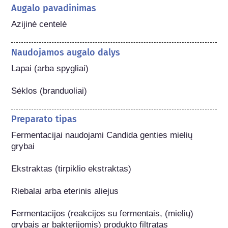
Augalo pavadinimas
Azijinė centelė
Naudojamos augalo dalys
Lapai (arba spygliai)

Sėklos (branduoliai)
Preparato tipas
Fermentacijai naudojami Candida genties mielių 
grybai

Ekstraktas (tirpiklio ekstraktas)

Riebalai arba eterinis aliejus

Fermentacijos (reakcijos su fermentais, (mielių) 
grybais ar bakterijomis) produkto filtratas