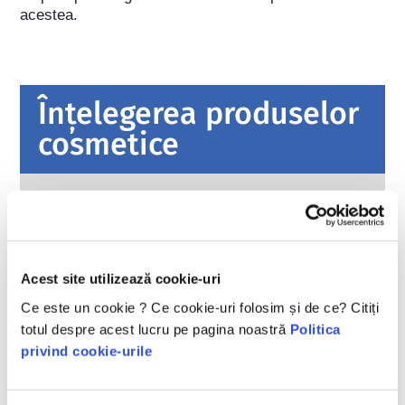
acestea.
Înțelegerea produselor
cosmetice
Cum sunt păstrate cosmeticele în
siguranță în Europa?
Legile stricte asigură că produsele cosmetice
și de îngrijire personală vândute în Uniunea
Acest site utilizează cookie-uri
Europeană sunt sigure pentru utilizare.
Companiile, autoritățile naționale și europene
citiți mai multe
Ce este un cookie ? Ce cookie-uri folosim și de ce? Citiți
de reglementare împart responsabilitatea de a
totul despre acest lucru pe pagina noastră
Politica
Ce ar trebui să știu despre perturbatorii
păstra produsele cosmetice în siguranță.
endocrini?
privind cookie-urile
S-a afirmat că unele ingrediente utilizate în
produsele cosmetice sunt „perturbatori