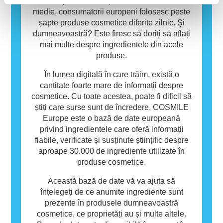
utilizarea de către alte persoane.
un rol important în viața noastră de zi cu zi. În
medie, consumatorii europeni folosesc peste
șapte produse cosmetice diferite zilnic. Şi
dumneavoastră? Este firesc să doriți să aflați
mai multe despre ingredientele din acele
produse.
În lumea digitală în care trăim, există o
cantitate foarte mare de informații despre
cosmetice. Cu toate acestea, poate fi dificil să
știți care surse sunt de încredere. COSMILE
Europe este o bază de date europeană
privind ingredientele care oferă informații
fiabile, verificate și susținute științific despre
aproape 30.000 de ingrediente utilizate în
produse cosmetice.
Această bază de date vă va ajuta să
înțelegeți de ce anumite ingrediente sunt
prezente în produsele dumneavoastră
cosmetice, ce proprietăți au și multe altele.