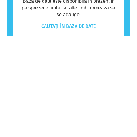
Baza de date este disponibilă în prezent în
paisprezece limbi, iar alte limbi urmează să
se adauge.
CĂUTAȚI ÎN BAZA DE DATE