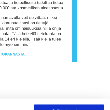
ttua ja tieteellisesti tutkittua tietoa
0 000:sta kosmetiikan ainesosasta.
nnan avulla voit selvittää, miksi
ikkatuotteissasi on tiettyjä
ia, mitä ominaisuuksia niillä on ja
muuta. Tällä hetkellä tietokanta on
la 14 eri kielellä, lisää kieliä tulee
ille myöhemmin.
ETOKANNASTA