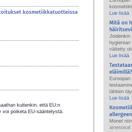
Euroopan 
kosmetiikk
koitukset kosmetiikkatuotteissa
tuotteet ov
Lue lisää
kansallise
Mitä on 
ovat yhde
häiritsev
turvallisu
Joidenkin
hygienian 
väitetty o
aineita, ko
Lue lisää
hormoniem
Testataa
aine voi jä
eläimillä?
häiritsee 
Euroopan 
luonnonain
testaamine
vain harvo
lähtien tä
enimmäkse
hygieniate
Lue lisää
osoitettu 
aikana – j
athan kuitenkin, että EU:n 
Kosmetii
Pätevien t
voimaantu
y voi poiketa EU-sääntelystä.
tekemissä 
allergeen
kehityksee
kosmetiikk
Monet niin
tuotteiden
edellytetä
ainesosat 
käyttää el