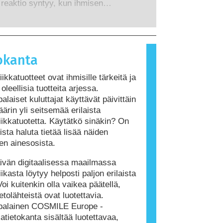
t riskit, myös mahdollisesti
 reaktio syntyy, kun ihmisen
ä.
mintaa häiritsevät ominaisuudet.
jestelmä reagoi aineisiin, jotka ovat
 ihmisille vaarattomia. Allergisen
iheuttavaa ainetta kutsutaan
ksi. Kosmetiikka- ja henkilökohtaisen
okanta
tuotteet saattavat sisältää ainesosia,
t olla joillekin ihmisille allergisoivia.
ikkatuotteet ovat ihmisille tärkeitä ja
itenkaan tarkoita, ettei muiden olisi
oleellisia tuotteita arjessa.
 käyttää tuotetta.
alaiset kuluttajat käyttävät päivittäin
ärin yli seitsemää erilaista
ikkatuotetta. Käytätkö sinäkin? On
ista haluta tietää lisää näiden
den ainesosista.
vän digitaalisessa maailmassa
ikasta löytyy helposti paljon erilaista
Voi kuitenkin olla vaikea päätellä,
etolähteistä ovat luotettavia.
palainen COSMILE Europe -
atietokanta sisältää luotettavaa,