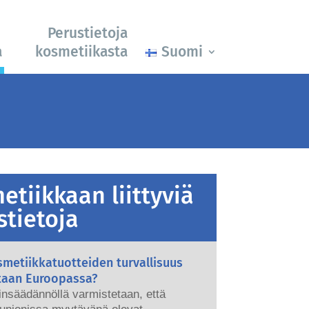
Perustietoja
a
kosmetiikasta
Suomi
etiikkaan liittyviä
stietoja
metiikkatuotteiden turvallisuus
taan Euroopassa?
ainsäädännöllä varmistetaan, että