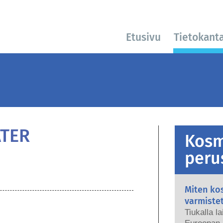
Etusivu
Tietokant
ATER
Kosm
peru
Miten kos
varmiste
Tiukalla l