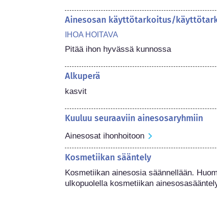
Ainesosan käyttötarkoitus/käyttötar
IHOA HOITAVA
Pitää ihon hyvässä kunnossa
Alkuperä
kasvit
Kuuluu seuraaviin ainesosaryhmiin
Ainesosat ihonhoitoon
Kosmetiikan sääntely
Kosmetiikan ainesosia säännellään. Huoma
ulkopuolella kosmetiikan ainesosasääntel