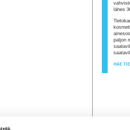
vahviste
lähes 3
Tietoka
kosmeti
ainesos
paljon 
saatavil
saatav
HAE TI
teitä.