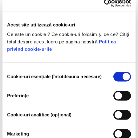
acestea.
Acest site utilizează cookie-uri
Înțelegerea produselor
Ce este un cookie ? Ce cookie-uri folosim și de ce? Citiți
totul despre acest lucru pe pagina noastră
Politica
cosmetice
privind cookie-urile
Cum sunt păstrate cosmeticele în siguranță
Selecția
în Europa?
Cookie-uri esențiale (întotdeauna necesare)
consimțământului
Legile stricte asigură că produsele cosmetice
și de îngrijire personală vândute în Uniunea
Europeană sunt sigure pentru utilizare.
Preferinţe
Companiile, autoritățile naționale și europene
citiți mai multe
de reglementare împart responsabilitatea de a
Ce ar trebui să știu despre perturbatorii
păstra produsele cosmetice în siguranță.
Cookie-uri analitice (opțional)
endocrini?
S-a afirmat că unele ingrediente utilizate în
produsele cosmetice sunt „perturbatori
Marketing
endocrini”, deoarece au potențialul de a imita