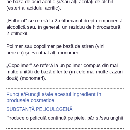
pe bază de acid acrilic și/sau alți acrilați de alchil 
(esteri ai acidului acrilic).

„Etilhexil” se referă la 2-etilhexanol drept componentă 
alcoolică sau, în general, un reziduu de hidrocarbură 
2-etilhexil.

Polimer sau copolimer pe bază de stiren (vinil 
benzen) și eventual alți monomeri.

„Copolimer” se referă la un polimer compus din mai 
multe unități de bază diferite (în cele mai multe cazuri 
două) (monomeri).
Funcție/Funcții a/ale acestui ingredient în
produsele cosmetice
SUBSTANȚĂ PELICULOGENĂ
Produce o peliculă continuă pe piele, păr și/sau unghii