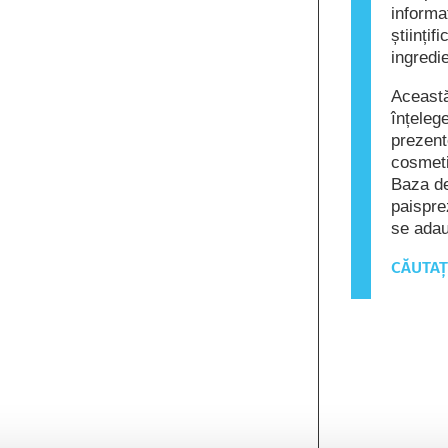
informaț
științi
ingredi
Această
înțeleg
prezent
cosmeti
Baza de
paispre
se ada
CĂUTAȚ