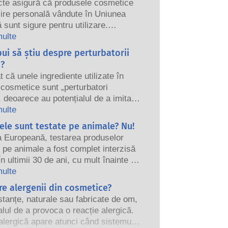
icte asigură că produsele cosmetice
ijire personală vândute în Uniunea
sunt sigure pentru utilizare.
, autoritățile naționale și europene
multe
ntare împart responsabilitatea de a
bui să știu despre perturbatorii
dusele cosmetice în siguranță.
i?
t că unele ingrediente utilizate în
cosmetice sunt „perturbatori
, deoarece au potențialul de a imita
re proprietățile hormonilor noștri.
multe
u că ceva are potențialul de a imita
le sunt testate pe animale? Nu!
 nu înseamnă că ne va perturba
a Europeană, testarea produselor
ndocrin. Multe substanțe, inclusiv
pe animale a fost complet interzisă
ale, imită hormonii, dar foarte puține,
În ultimii 30 de ani, cu mult înainte ca
ea sunt în mare parte medicamente
 să fie în vigoare, industria
multe
 s-a dovedit vreodată că provoacă
r și a îngrijirii personale a investit
e alergenii din cosmetice?
 ale sistemului endocrin. Evaluările
re și dezvoltare pentru a crea
ale siguranței produselor realizate de
tanțe, naturale sau fabricate de om,
e la instrumentele de testare pe
ți științifici calificați pe care
alul de a provoca o reacție alergică.
ntru a evalua siguranța
 sunt obligate legal să le efectueze,
alergică apare atunci când sistemul
elor și produselor cosmetice.