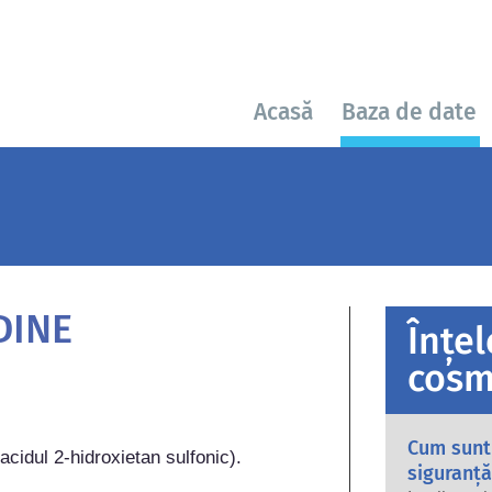
Acasă
Baza de date
DINE
Înțe
cosm
Cum sunt
 (acidul 2-hidroxietan sulfonic).
siguranță