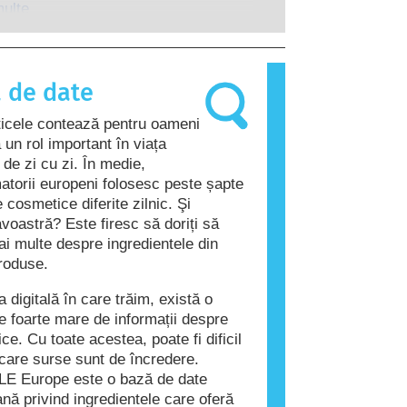
ate riscurile potențiale, inclusiv cele
l unei persoane reacționează la
multe
tențialele perturbări endocrine.
care sunt inofensive pentru
a oamenilor. O substanță care
o reacție alergică se numește
 de date
rodusele cosmetice și de îngrijire
pot conține ingrediente care pot fi
cele contează pentru oameni
entru unele persoane. Acest lucru nu
 un rol important în viața
că produsul nu este sigur pentru
 de zi cu zi. În medie,
 de către alte persoane.
torii europeni folosesc peste șapte
 cosmetice diferite zilnic. Şi
oastră? Este firesc să doriți să
mai multe despre ingredientele din
roduse.
 digitală în care trăim, există o
te foarte mare de informații despre
ce. Cu toate acestea, poate fi dificil
i care surse sunt de încredere.
E Europe este o bază de date
nă privind ingredientele care oferă