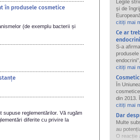
Legile str
ent în produsele cosmetice
și de îngr
Europeană 
Companiile
citiți mai 
nismelor (de exemplu bacterii și 
de regleme
Ce ar tre
păstra pro
endocrin
S-a afirma
produsele 
endocrini”
unele dint
citiți mai 
Doar pentr
Cosmetice
stanțe
un hormon
În Uniune
sistemul e
cosmetice 
cele natur
din 2013. 
iar acest
interdicția
citiți mai 
puternice,
cosmeticelo
t supuse reglementărilor. Vă rugăm 
Dar despr
perturbări
în cerceta
ementări diferite cu privire la 
riguroase 
Multe subs
alternativ
către exper
au potenți
animale pe
companiile
O reacție 
ingredient