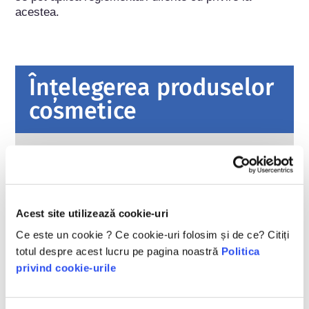
acestea.
Înțelegerea produselor
cosmetice
Cum sunt păstrate cosmeticele în
siguranță în Europa?
Legile stricte asigură că produsele cosmetice
și de îngrijire personală vândute în Uniunea
Acest site utilizează cookie-uri
Europeană sunt sigure pentru utilizare.
Companiile, autoritățile naționale și europene
citiți mai multe
Ce este un cookie ? Ce cookie-uri folosim și de ce? Citiți
de reglementare împart responsabilitatea de a
totul despre acest lucru pe pagina noastră
Politica
Ce ar trebui să știu despre perturbatorii
păstra produsele cosmetice în siguranță.
endocrini?
privind cookie-urile
S-a afirmat că unele ingrediente utilizate în
produsele cosmetice sunt „perturbatori