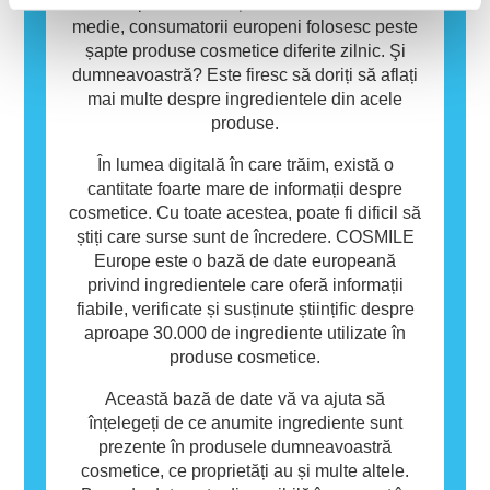
utilizarea de către alte persoane.
un rol important în viața noastră de zi cu zi. În
medie, consumatorii europeni folosesc peste
șapte produse cosmetice diferite zilnic. Şi
dumneavoastră? Este firesc să doriți să aflați
mai multe despre ingredientele din acele
produse.
În lumea digitală în care trăim, există o
cantitate foarte mare de informații despre
cosmetice. Cu toate acestea, poate fi dificil să
știți care surse sunt de încredere. COSMILE
Europe este o bază de date europeană
privind ingredientele care oferă informații
fiabile, verificate și susținute științific despre
aproape 30.000 de ingrediente utilizate în
produse cosmetice.
Această bază de date vă va ajuta să
înțelegeți de ce anumite ingrediente sunt
prezente în produsele dumneavoastră
cosmetice, ce proprietăți au și multe altele.