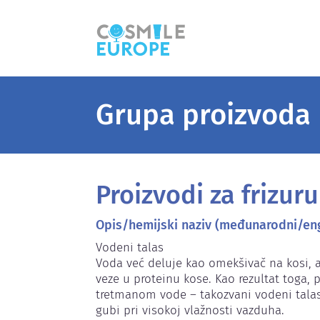
Grupa proizvoda
Proizvodi za frizuru
Opis/hemijski naziv (međunarodni/eng
Vodeni talas

Voda već deluje kao omekšivač na kosi, a
veze u proteinu kose. Kao rezultat toga, 
tretmanom vode – takozvani vodeni talas 
gubi pri visokoj vlažnosti vazduha.
