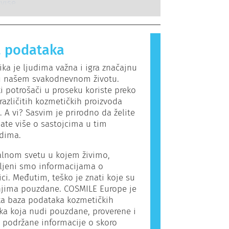
lne endokrine poremećaje.
guje na supstance koje su
 više
.
za većinu ljudi. Supstanca koja
ergijsku reakciju naziva se alergen.
 proizvodi i proizvodi za ličnu negu
 podataka
adrže sastojke koji mogu biti
a neke ljude. To ne znači da
ka je ljudima važna i igra značajnu
nije bezbedan za druge ljude.
u našem svakodnevnom životu.
i potrošači u proseku koriste preko
azličitih kozmetičkih proizvoda
 A vi? Sasvim je prirodno da želite
ate više o sastojcima u tim
odima.
alnom svetu u kojem živimo,
ljeni smo informacijama o
ci. Međutim, teško je znati koje su
jima pouzdane. COSMILE Europe je
ka baza podataka kozmetičkih
ka koja nudi pouzdane, proverene i
 podržane informacije o skoro