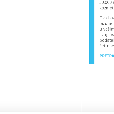
30.000 
kozmeti
Ova baz
razumet
u vašim
svojstv
podata
četrnaes
PRETRA