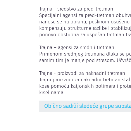
Trajna - sredstvo za pred-tretman

Specijalni agensi za pred-tretman obuhvat
nanose se na opranu, peškirom osušenu ko
kompenzuju strukturne razlike i stabilizuj
ponovo dostupna za uspešan tretman traj
Trajna – agensi za srednji tretman

Primenom srednjeg tretmana dlaka se pon
samim tim je manje pod stresom. Učvršći
Trajna - proizvodi za naknadni tretman

Trajni proizvodi za naknadni tretman stabil
kose pomoću katjonskih polimera i prote
kiselinama.
Obično sadrži sledeće grupe supst
Boje / pigmenti