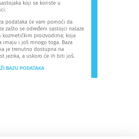
sastojaka koji se koriste u
ci.
a podataka će vam pomoći da
e zašto se određeni sastojci nalaze
 kozmetičkim proizvodima; koja
a imaju i još mnogo toga. Baza
ka je trenutno dostupna na
t jezika, a uskoro će ih biti još.
ŽI BAZU PODATAKA