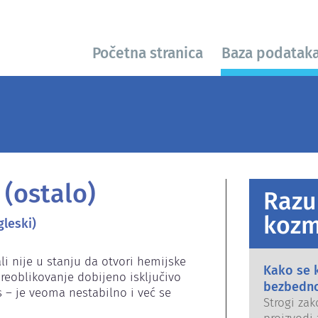
Početna stranica
Baza podatak
 (ostalo)
Razu
kozm
leski)
li nije u stanju da otvori hemijske 
Kako se 
preoblikovanje dobijeno isključivo 
bezbedn
– je veoma nestabilno i već se 
Strogi zak