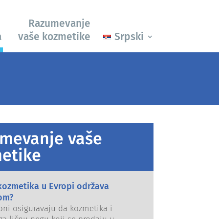
Razumevanje
a
vaše kozmetike
Srpski
mevanje vaše
etike
kozmetika u Evropi održava
om?
oni osiguravaju da kozmetika i