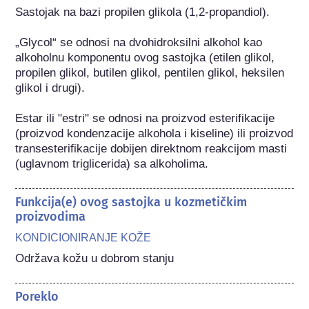
Sastojak na bazi propilen glikola (1,2-propandiol).

„Glycol“ se odnosi na dvohidroksilni alkohol kao 
alkoholnu komponentu ovog sastojka (etilen glikol, 
propilen glikol, butilen glikol, pentilen glikol, heksilen 
glikol i drugi).

Estar ili "estri" se odnosi na proizvod esterifikacije 
(proizvod kondenzacije alkohola i kiseline) ili proizvod 
transesterifikacije dobijen direktnom reakcijom masti 
(uglavnom triglicerida) sa alkoholima.
Funkcija(e) ovog sastojka u kozmetičkim
proizvodima
KONDICIONIRANJE KOŽE
Održava kožu u dobrom stanju
Poreklo