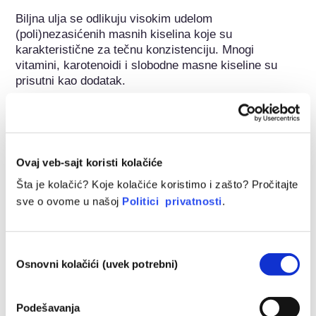
Biljna ulja se odlikuju visokim udelom 
(poli)nezasićenih masnih kiselina koje su 
karakteristične za tečnu konzistenciju. Mnogi 
vitamini, karotenoidi i slobodne masne kiseline su 
prisutni kao dodatak.
Pripada sledećim grupama supstanci
Sastojci za negu kože
Ovaj veb-sajt koristi kolačiće
Regulisanje kozmetike
Šta je kolačić? Koje kolačiće koristimo i zašto? Pročitajte
Kozmetički sastojci podležu propisima. Imajte na umu 
sve o ovome u našoj
Politici privatnosti
.
da se van EU na kozmetičke sastojke mogu primeniti 
različiti propisi.
Избор
Osnovni kolačići (uvek potrebni)
сагласности
Razumevanje vaše
Podešavanja