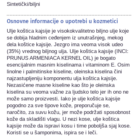
Sintetički/biljni
Osnovne informacije o upotrebi u kozmetici
Ulje koštica kajsije je visokokvalitetno biljno ulje koje 
se dobija hladnim ceđenjem iz unutrašnjeg, mekog 
dela koštice kajsije. Jezgro ima veoma visok udeo 
(35%) vrednog biljnog ulja. Ulje koštica kajsije (INCI: 
PRUNUS ARMENIACA KERNEL OIL) je bogato 
esencijalnim masnim kiselinama i vitaminom E. Osim 
linolne i palmitinske kiseline, oleinska kiselina čini 
najzastupljeniju komponentu ulja koštica kajsije. 
Nezasićene masne kiseline kao što je oleinska 
kiselina su veoma važne za ljudsko telo jer ih ono ne 
može samo proizvesti. Iako je ulje koštica kajsije 
pogodno za sve tipove kože, preporučuje se, 
naročito, za suvu kožu, jer može podržati sposobnost 
kože da skladišti vlagu. U nezi kose, ulje koštica 
kajsije može da ispravi kosu i time poboljša sjaj kose. 
Koristi se u šamponima, ispira se i leči.
