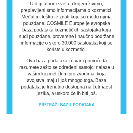
U digitalnom svetu u kojem živimo,
preplavljeni smo informacijama o kozmetici.
Međutim, teško je znati koje su među njima
pouzdane. COSMILE Europe je evropska
baza podataka kozmetičkih sastojaka koja
nudi pouzdane, proverene i naučno podržane
informacije o skoro 30.000 sastojaka koji se
koriste u kozmetici.
Ova baza podataka će vam pomoći da
razumete zašto se određeni sastojci nalaze u
vašim kozmetičkim proizvodima; koja
svojstva imaju i još mnogo toga. Baza
podataka je trenutno dostupna na četrnaest
jezika, a uskoro će ih biti još.
PRETRAŽI BAZU PODATAKA