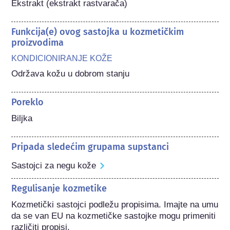
Ekstrakt (ekstrakt rastvarača)
Funkcija(e) ovog sastojka u kozmetičkim
proizvodima
KONDICIONIRANJE KOŽE
Održava kožu u dobrom stanju
Poreklo
Biljka
Pripada sledećim grupama supstanci
Sastojci za negu kože
Regulisanje kozmetike
Kozmetički sastojci podležu propisima. Imajte na umu 
da se van EU na kozmetičke sastojke mogu primeniti 
različiti propisi.