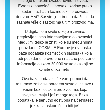
ulogu u našem svakodnevnom životu.
Evropski potrošači u proseku koriste preko
sedam različitih kozmetičkih proizvoda
dnevno. A vi? Sasvim je prirodno da želite da
saznate više o sastojcima u tim proizvodima.
U digitalnom svetu u kojem živimo,
preplavljeni smo informacijama o kozmetici.
Međutim, teško je znati koje su među njima
pouzdane. COSMILE Europe je evropska
baza podataka kozmetičkih sastojaka koja
nudi pouzdane, proverene i naučno podržane
informacije o skoro 30.000 sastojaka koji se
koriste u kozmetici.
Ova baza podataka će vam pomoći da
razumete zašto se određeni sastojci nalaze u
vašim kozmetičkim proizvodima; koja
svojstva imaju i još mnogo toga. Baza
podataka je trenutno dostupna na četrnaest
jezika, a uskoro će ih biti još.