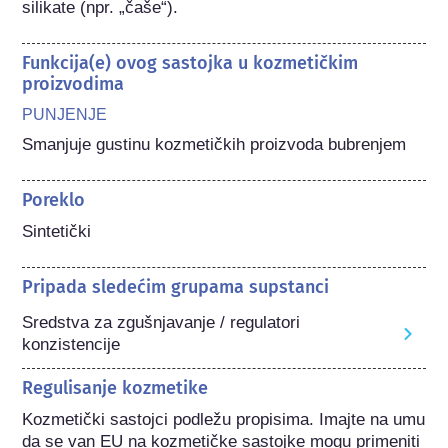
silikate (npr. „čaše“).
Funkcija(e) ovog sastojka u kozmetičkim
proizvodima
PUNJENJE
Smanjuje gustinu kozmetičkih proizvoda bubrenjem
Poreklo
Sintetički
Pripada sledećim grupama supstanci
Sredstva za zgušnjavanje / regulatori
konzistencije
Regulisanje kozmetike
Kozmetički sastojci podležu propisima. Imajte na umu 
da se van EU na kozmetičke sastojke mogu primeniti 