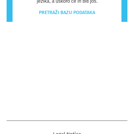
jezika, a uskoro će ih biti još.
PRETRAŽI BAZU PODATAKA