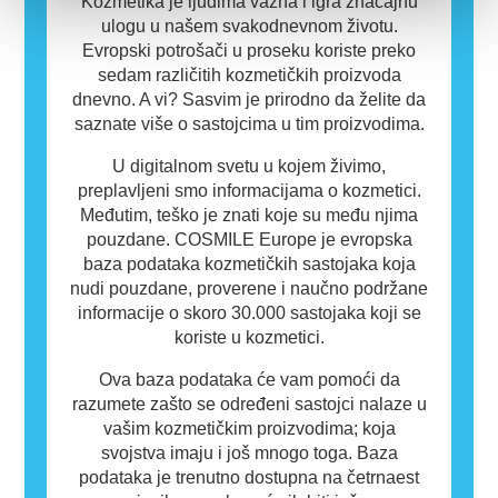
Kozmetika je ljudima važna i igra značajnu
ulogu u našem svakodnevnom životu.
Evropski potrošači u proseku koriste preko
sedam različitih kozmetičkih proizvoda
dnevno. A vi? Sasvim je prirodno da želite da
saznate više o sastojcima u tim proizvodima.
U digitalnom svetu u kojem živimo,
preplavljeni smo informacijama o kozmetici.
Međutim, teško je znati koje su među njima
pouzdane. COSMILE Europe je evropska
baza podataka kozmetičkih sastojaka koja
nudi pouzdane, proverene i naučno podržane
informacije o skoro 30.000 sastojaka koji se
koriste u kozmetici.
Ova baza podataka će vam pomoći da
razumete zašto se određeni sastojci nalaze u
vašim kozmetičkim proizvodima; koja
svojstva imaju i još mnogo toga. Baza
podataka je trenutno dostupna na četrnaest