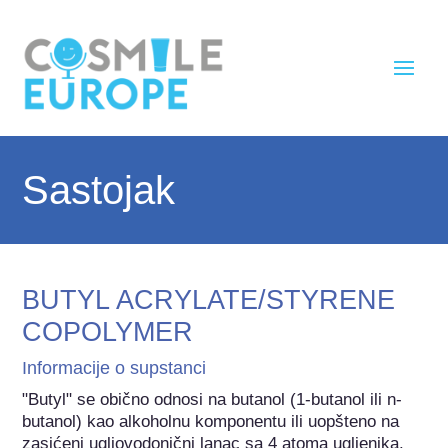
Sastojak
BUTYL ACRYLATE/STYRENE
COPOLYMER
Informacije o supstanci
"Butyl" se obično odnosi na butanol (1-butanol ili n-
butanol) kao alkoholnu komponentu ili uopšteno na 
zasićeni ugljovodonični lanac sa 4 atoma ugljenika.
