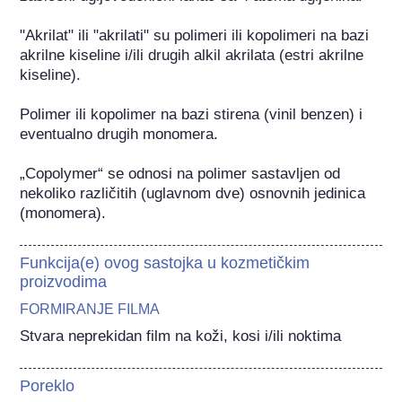
"Akrilat" ili "akrilati" su polimeri ili kopolimeri na bazi 
akrilne kiseline i/ili drugih alkil akrilata (estri akrilne 
kiseline).

Polimer ili kopolimer na bazi stirena (vinil benzen) i 
eventualno drugih monomera.

„Copolymer“ se odnosi na polimer sastavljen od 
nekoliko različitih (uglavnom dve) osnovnih jedinica 
(monomera).
Funkcija(e) ovog sastojka u kozmetičkim
proizvodima
FORMIRANJE FILMA
Stvara neprekidan film na koži, kosi i/ili noktima
Poreklo