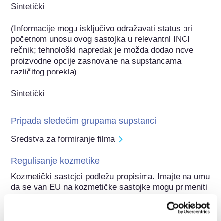
Sintetički

(Informacije mogu isključivo odražavati status pri 
početnom unosu ovog sastojka u relevantni INCI 
rečnik; tehnološki napredak je možda dodao nove 
proizvodne opcije zasnovane na supstancama 
različitog porekla) 

Sintetički
Pripada sledećim grupama supstanci
Sredstva za formiranje filma
Regulisanje kozmetike
Kozmetički sastojci podležu propisima. Imajte na umu 
da se van EU na kozmetičke sastojke mogu primeniti 
različiti propisi.