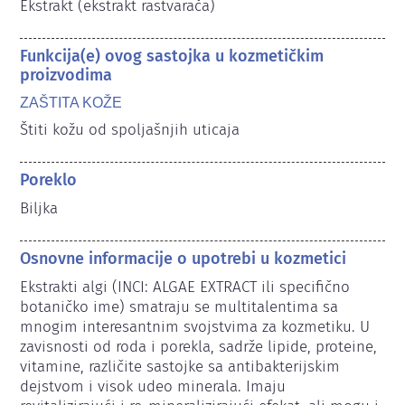
Ekstrakt (ekstrakt rastvarača)
Funkcija(e) ovog sastojka u kozmetičkim
proizvodima
ZAŠTITA KOŽE
Štiti kožu od spoljašnjih uticaja
Poreklo
Biljka
Osnovne informacije o upotrebi u kozmetici
Ekstrakti algi (INCI: ALGAE EXTRACT ili specifično 
botaničko ime) smatraju se multitalentima sa 
mnogim interesantnim svojstvima za kozmetiku. U 
zavisnosti od roda i porekla, sadrže lipide, proteine, 
vitamine, različite sastojke sa antibakterijskim 
dejstvom i visok udeo minerala. Imaju 