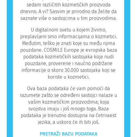
sedam različitih kozmetičkih proizvoda
dnevno. A vi? Sasvim je prirodno da želite da
saznate više o sastojcima u tim proizvodima.
U digitalnom svetu u kojem živimo,
preplavljeni smo informacijama o kozmetici.
Međutim, teško je znati koje su među njima
pouzdane. COSMILE Europe je evropska baza
podataka kozmetičkih sastojaka koja nudi
pouzdane, proverene i naučno podržane
informacije o skoro 30.000 sastojaka koji se
koriste u kozmetici.
Ova baza podataka će vam pomoći da
razumete zašto se određeni sastojci nalaze u
vašim kozmetičkim proizvodima; koja
svojstva imaju i još mnogo toga. Baza
podataka je trenutno dostupna na četrnaest
jezika, a uskoro će ih biti još.
PRETRAŽI BAZU PODATAKA