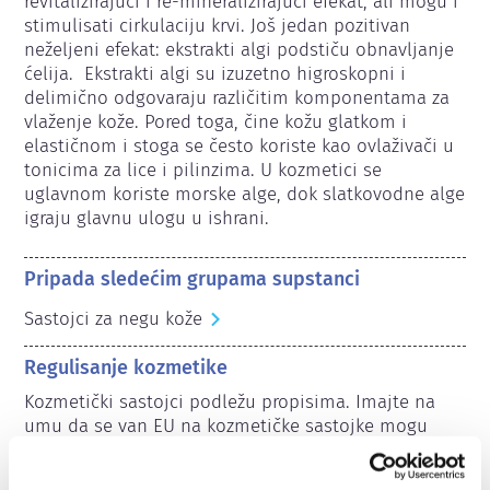
revitalizirajući i re-mineralizirajući efekat, ali mogu i 
stimulisati cirkulaciju krvi. Još jedan pozitivan 
neželjeni efekat: ekstrakti algi podstiču obnavljanje 
ćelija.  Ekstrakti algi su izuzetno higroskopni i 
delimično odgovaraju različitim komponentama za 
vlaženje kože. Pored toga, čine kožu glatkom i 
elastičnom i stoga se često koriste kao ovlaživači u 
tonicima za lice i pilinzima. U kozmetici se 
uglavnom koriste morske alge, dok slatkovodne alge 
igraju glavnu ulogu u ishrani.
Pripada sledećim grupama supstanci
Sastojci za negu kože
Regulisanje kozmetike
Kozmetički sastojci podležu propisima. Imajte na 
umu da se van EU na kozmetičke sastojke mogu 
primeniti različiti propisi.