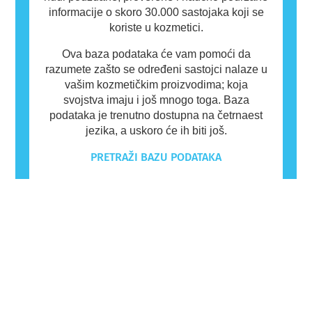
informacije o skoro 30.000 sastojaka koji se
koriste u kozmetici.
Ova baza podataka će vam pomoći da
razumete zašto se određeni sastojci nalaze u
vašim kozmetičkim proizvodima; koja
svojstva imaju i još mnogo toga. Baza
podataka je trenutno dostupna na četrnaest
jezika, a uskoro će ih biti još.
PRETRAŽI BAZU PODATAKA