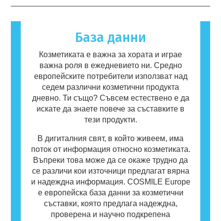
което предизвиква алергична реакция, се
нарича алерген. Козметиката и продуктите
за лична хигиена могат да съдържат
База данни
съставки, които могат да бъдат алергични
за някои хора. Това не означава, че
Козметиката е важна за хората и играе
продуктът не е безопасен за употреба от
важна роля в ежедневието ни. Средно
други потребители.
европейските потребители използват над
седем различни козметични продукта
дневно. Ти също? Съвсем естествено е да
искате да знаете повече за съставките в
тези продукти.
В дигиталния свят, в който живеем, има
поток от информация относно козметиката.
Въпреки това може да се окаже трудно да
се различи кои източници предлагат вярна
и надеждна информация. COSMILE Europe
е европейска база данни за козметични
съставки, която предлага надеждна,
проверена и научно подкрепена