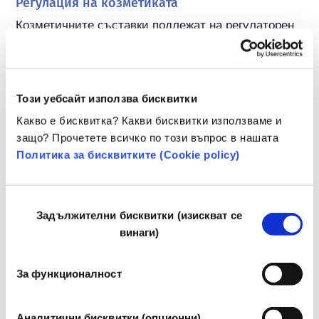
Регулация на козметиката
Козметичните съставки подлежат на регулаторен 
контрол. Моля, имайте предвид, че за козметични 
съставки извън ЕС може да се прилагат различни 
разпоредби.
Този уебсайт използва бисквитки
Какво е бисквитка? Какви бисквитки използваме и
защо? Прочетете всичко по този въпрос в нашата
Разберете повече за
Политика за бисквитките (Сookie policy)
вашата козметика
Избор
Задължителни бисквитки (изискват се
Как се осигурява безопасността на
на
винаги)
козметиката в Европа?
съгласие
Строгите закони гарантират, че козметиката
и продуктите за лична хигиена, продавани
За функционалност
в Европейския съюз, са безопасни за
употреба от хората. Компаниите,
прочетете повече
националните и европейските регулаторни
Аналитични бисквитки (опционни)