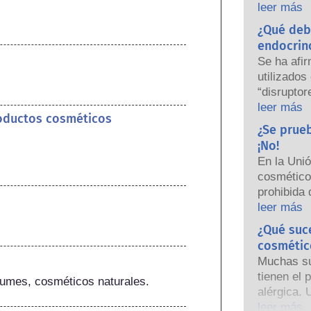
empresas 
leer más
nacionales
¿Qué deb
responsabi
endocrin
seguridad
Se ha afi
utilizados
“disruptor
algunas d
leer más
roductos cosméticos
hormonas.
¿Se prue
una hormon
¡No!
nuestro s
En la Uni
sustancias
cosmético
hormonas,
prohibida 
potentes 
años, muc
leer más
causar alt
prohibició
¿Qué suc
Las rigur
personal h
los produc
cosmétic
desarrollo
científico
Muchas sus
las herra
están lega
tienen el 
fumes, cosméticos naturales.
animales p
cubren tod
alérgica. 
ingredien
la posible
el sistem
leer más