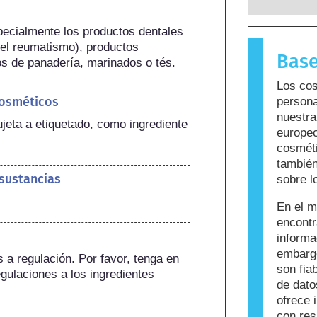
reacciona
para la m
ecialmente los productos dentales 
sustancia
 el reumatismo), productos 
Base
llama alé
s de panadería, marinados o tés.
cuidado p
Los cos
que puede
cosméticos
persona
personas. 
nuestra
sea seguro
jeta a etiquetado, como ingrediente 
europeo
cosméti
también
 sustancias
sobre l
En el m
encont
informa
embargo
a regulación. Por favor, tenga en 
son fi
gulaciones a los ingredientes 
de dato
ofrece 
con res