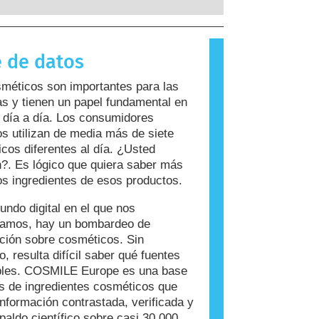
 a sustancias que son inofensivas
ayoría de las personas. Una
 que causa una reacción alérgica se
 de datos
rgeno. Los cosméticos y productos de
ersonal pueden contener ingredientes
méticos son importantes para las
n resultar alergénicos para algunas
s y tienen un papel fundamental en
Esto no significa que el producto no
 día a día. Los consumidores
 para que otros lo utilicen.
s utilizan de media más de siete
cos diferentes al día. ¿Usted
?. Es lógico que quiera saber más
os ingredientes de esos productos.
undo digital en el que nos
ramos, hay un bombardeo de
ción sobre cosméticos. Sin
, resulta difícil saber qué fuentes
ables. COSMILE Europe es una base
s de ingredientes cosméticos que
información contrastada, verificada y
paldo científico sobre casi 30.000