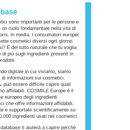
che provoca una reazione allergica è
abase
llergene. Cosmetici e prodotti per la
a persona possono contenere
tici sono importanti per le persone e
i che potrebbero risultare allergenici
 un ruolo fondamentale nella vita di
 persone. Ciò non significa che il
giorni. In media, i consumatori europei
on sia sicuro da utilizzare per gli
ette cosmetici diversi ogni giorno.
u? È del tutto naturale che tu voglia
di più sugli ingredienti presenti in
rodotti.
do digitale in cui viviamo, siamo
i di informazioni sui cosmetici.
, può essere difficile capire quali
ono affidabili. COSMILE Europe è il
e europeo degli ingredienti
i che offre informazioni affidabili,
ate e supportate scientificamente su
0.000 ingredienti usati nei cosmetici.
database ti aiuterà a capire perché