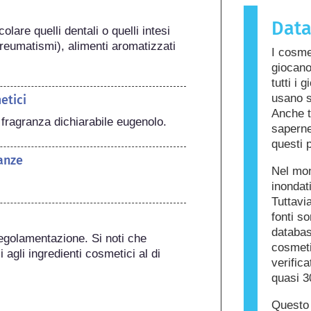
sostanza 
Dat
chiamata a
olare quelli dentali o quelli intesi 
cura dell
 reumatismi), alimenti aromatizzati 
I cosme
ingredient
giocano
per alcune
tutti i 
prodotto n
usano s
etici
altri.
Anche t
ragranza dichiarabile eugenolo.
saperne 
questi p
anze
Nel mon
inondat
Tuttavia
fonti s
databas
egolamentazione. Si noti che 
cosmetic
 agli ingredienti cosmetici al di 
verific
quasi 3
Questo 