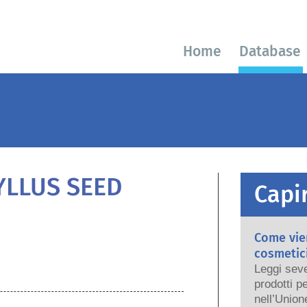
Home
Database
YLLUS SEED
Capir
Come vien
cosmetici
Leggi seve
prodotti p
nell’Union