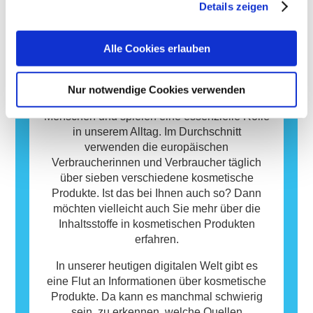
potenziellen Risiken ab, einschließlich
Details zeigen
Stoffe reagiert, die für die meisten Menschen
möglicher Störungen des Hormonsystems.
harmlos sind. Ein Stoff, der eine allergische
Reaktion hervorruft, wird als Allergen
Alle Cookies erlauben
bezeichnet. Kosmetika und
Körperpflegeprodukte können Inhaltsstoffe
Datenbank
enthalten, die bei manchen Menschen eine
Nur notwendige Cookies verwenden
Allergie auslösen können. Das bedeutet
Kosmetische Produkte sind wichtig für uns
jedoch nicht, dass das Produkt für andere
Menschen und spielen eine essenzielle Rolle
Personen nicht sicher ist.
in unserem Alltag. Im Durchschnitt
verwenden die europäischen
Verbraucherinnen und Verbraucher täglich
über sieben verschiedene kosmetische
Produkte. Ist das bei Ihnen auch so? Dann
möchten vielleicht auch Sie mehr über die
Inhaltsstoffe in kosmetischen Produkten
erfahren.
In unserer heutigen digitalen Welt gibt es
eine Flut an Informationen über kosmetische
Produkte. Da kann es manchmal schwierig
sein, zu erkennen, welche Quellen