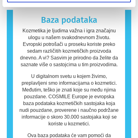
Kozmetički proizvodi i proizvodi za ličnu negu
mogu da sadrže sastojke koji mogu biti
alergeni za neke ljude. To ne znači da
Baza podataka
proizvod nije bezbedan za druge ljude.
Kozmetika je ljudima važna i igra značajnu
ulogu u našem svakodnevnom životu.
Evropski potrošači u proseku koriste preko
sedam različitih kozmetičkih proizvoda
dnevno. A vi? Sasvim je prirodno da želite da
saznate više o sastojcima u tim proizvodima.
U digitalnom svetu u kojem živimo,
preplavljeni smo informacijama o kozmetici.
Međutim, teško je znati koje su među njima
pouzdane. COSMILE Europe je evropska
baza podataka kozmetičkih sastojaka koja
nudi pouzdane, proverene i naučno podržane
informacije o skoro 30.000 sastojaka koji se
koriste u kozmetici.
Ova baza podataka će vam pomoći da