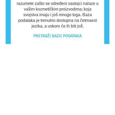
razumete zašto se određeni sastojci nalaze u
vašim kozmetičkim proizvodima; koja
svojstva imaju i još mnogo toga. Baza
podataka je trenutno dostupna na četrnaest
jezika, a uskoro će ih biti još.
PRETRAŽI BAZU PODATAKA