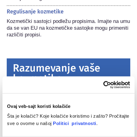
Regulisanje kozmetike
Kozmetički sastojci podležu propisima. Imajte na umu 
da se van EU na kozmetičke sastojke mogu primeniti 
različiti propisi.
Razumevanje vaše
kozmetike
Kako se kozmetika u Evropi održava
bezbednom?
Ovaj veb-sajt koristi kolačiće
Strogi zakoni osiguravaju da kozmetika i
Šta je kolačić? Koje kolačiće koristimo i zašto? Pročitajte
proizvodi za ličnu negu koji se prodaju u
sve o ovome u našoj
Politici privatnosti
.
Evropskoj uniji budu bezbedni za upotrebu.
Kompanije, nacionalni i evropski regulatorni
Pročitajte više