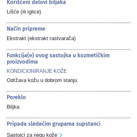
Korišćeni delovi biljaka
Lišće (ili iglice)
Način pripreme
Ekstrakt (ekstrakt rastvarača)
Funkcija(e) ovog sastojka u kozmetičkim
proizvodima
KONDICIONIRANJE KOŽE
Održava kožu u dobrom stanju
Poreklo
Biljka
Pripada sledećim grupama supstanci
Sastojci za negu kože