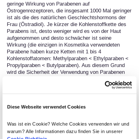
geringe Wirkung von Parabenen auf 
Östrogenrezeptoren, die insgesamt 1000 Mal geringer 
ist als die des natürlichen Geschlechtshormons der 
Frau (Östradiol). Je kürzer die Kohlenstoffkette des 
Parabens ist, desto weniger wird es von der Haut 
aufgenommen und desto schwächer ist seine 
Wirkung (die einzigen in Kosmetika verwendeten 
Parabene haben kurze Ketten mit 1 bis 4 
Kohlenstoffatomen: Methylparaben < Ethylparaben < 
Propylparaben < Butylparaben). Aus diesem Grund 
wird die Sicherheit der Verwendung von Parabenen 
Stoff für Stoff analysiert. Butylparaben, 
Methylparaben und Propylparaben gehören zu den 28 
Stoffen, die im Verdacht stehen, endokrine 
Disruptoren zu sein, und die von europäischen 
Sachverständigen neu bewertet werden, um alle 
Diese Webseite verwendet Cookies
neuen Daten über ihre potenzielle endokrine Aktivität 
zu analysieren.

Was ist ein Cookie? Welche Cookies verwenden wir und
warum? Alle Informationen dazu finden Sie in unserer
Propylparaben wurde bereits bewertet und bei den 
Cookie-Richtlinie
.