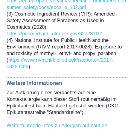
https://ec.europa.eu/health/scientific_committees/con
sumer_safety/docs/sccs_o_132.pdf
(3) Cosmetic Ingredient Review (CIR): Amended 
Safety Assessment of Parabens as Used in 
Cosmetics (2020): 
https://pubmed.ncbi.nlm.nih.gov/32723119/
(4) National Institute for Public Health and the 
Environment (RIVM report 2017-0028): Exposure to 
and toxicity of methyl-, ethyl- and propyl paraben 
(
https://www.rivm.nl/bibliotheek/rapporten/2017-
0028.html
)
Weitere Informationen
Zur Aufklärung eines Verdachts auf eine 
Kontaktallergie kann dieser Stoff routinemäßig im 
Epikutantest beim Hautarzt getestet werden (DKG-
Epikutantestreihe "Standardreihe").

Weiterführende Infos zu Allergien auf haut.de