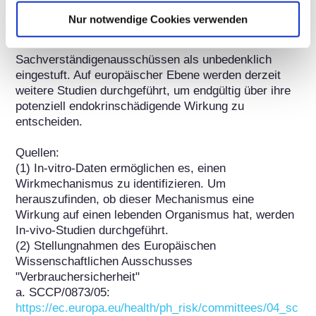
Parabene strengen europäischen Vorschriften. Die 
Nur notwendige Cookies verwenden
derzeit in kosmetischen Mitteln zugelassenen 
Parabene werden von mehreren 
Sachverständigenausschüssen als unbedenklich 
eingestuft. Auf europäischer Ebene werden derzeit 
weitere Studien durchgeführt, um endgültig über ihre 
potenziell endokrinschädigende Wirkung zu 
entscheiden. 

Quellen: 

(1) In-vitro-Daten ermöglichen es, einen 
Wirkmechanismus zu identifizieren. Um 
herauszufinden, ob dieser Mechanismus eine 
Wirkung auf einen lebenden Organismus hat, werden 
In-vivo-Studien durchgeführt.

(2) Stellungnahmen des Europäischen 
Wissenschaftlichen Ausschusses 
"Verbrauchersicherheit" 

a. SCCP/0873/05: 
https://ec.europa.eu/health/ph_risk/committees/04_sc