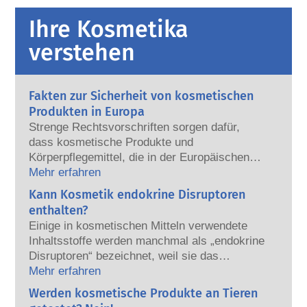
Ihre Kosmetika
verstehen
Fakten zur Sicherheit von kosmetischen
Produkten in Europa
Strenge Rechtsvorschriften sorgen dafür,
dass kosmetische Produkte und
Körperpflegemittel, die in der Europäischen
Union verkauft werden, sicher für die
Mehr erfahren
Anwendung am Menschen sind. Die
Kann Kosmetik endokrine Disruptoren
Kosmetikhersteller sowie nationale und
enthalten?
europäische Regulierungsbehörden tragen
Einige in kosmetischen Mitteln verwendete
gemeinsam die Verantwortung für die
Inhaltsstoffe werden manchmal als „endokrine
Sicherheit von kosmetischen Produkten.
Disruptoren“ bezeichnet, weil sie das
Potenzial haben, einige der Eigenschaften
Mehr erfahren
unserer Hormone nachzuahmen. Aber: Nur
Werden kosmetische Produkte an Tieren
weil etwas das Potenzial hat, ein Hormon zu