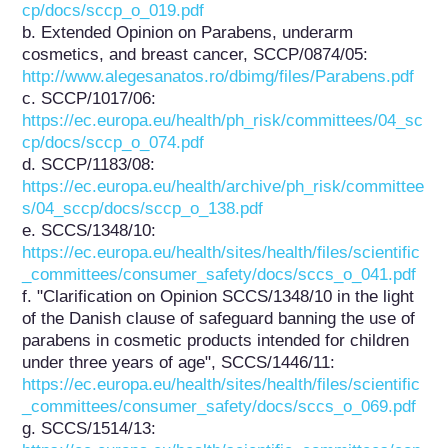
cp/docs/sccp_o_019.pdf
b. Extended Opinion on Parabens, underarm 
cosmetics, and breast cancer, SCCP/0874/05: 
http://www.alegesanatos.ro/dbimg/files/Parabens.pdf
c. SCCP/1017/06: 
https://ec.europa.eu/health/ph_risk/committees/04_sc
cp/docs/sccp_o_074.pdf
d. SCCP/1183/08: 
https://ec.europa.eu/health/archive/ph_risk/committee
s/04_sccp/docs/sccp_o_138.pdf
e. SCCS/1348/10: 
https://ec.europa.eu/health/sites/health/files/scientific
_committees/consumer_safety/docs/sccs_o_041.pdf
f. "Clarification on Opinion SCCS/1348/10 in the light 
of the Danish clause of safeguard banning the use of 
parabens in cosmetic products intended for children 
under three years of age", SCCS/1446/11: 
https://ec.europa.eu/health/sites/health/files/scientific
_committees/consumer_safety/docs/sccs_o_069.pdf
g. SCCS/1514/13: 