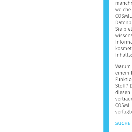
manchma
welche 
COSMILE
Datenba
Sie bie
wissens
Informa
kosmet
Inhalts
Warum s
einem 
Funktio
Stoff? 
diesen 
vertrau
COSMIL
verfügb
SUCHE 