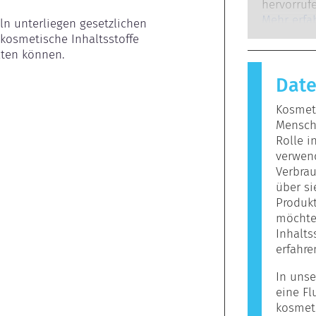
Experten,
hervorrufe
gesetzlich
auf, wenn
Mehr erfa
ln unterliegen gesetzlichen 
potenziell
Stoffe rea
kosmetische Inhaltsstoffe 
mögliche
harmlos si
lten können.
Reaktion h
Dat
bezeichne
Körperpfl
Kosmeti
enthalten
Mensche
Allergie 
Rolle i
jedoch ni
verwen
Personen n
Verbrau
über s
Produkt
möchten
Inhalts
erfahre
In unse
eine Fl
kosmet