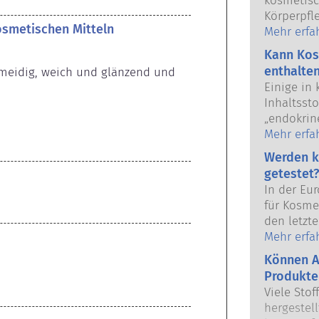
kosmetisc
Körperpfl
kosmetischen Mitteln
Union verk
Mehr erfa
Anwendun
Kann Kos
Kosmetikh
enthalte
meidig, weich und glänzend und 
europäisc
Einige in
gemeinsam
Inhaltsst
Sicherhei
„endokrine
das Poten
Mehr erfa
unserer H
Werden k
weil etwa
getestet?
imitieren,
In der Eu
Hormonsys
für Kosmet
Viele Sto
den letzte
nach, abe
dem Verbo
Mehr erfa
handelt e
Körperpfl
Arzneimit
Können A
Entwicklun
Hormonsys
Produkte
Tierversu
Sicherhei
Viele Stof
Sicherhei
Produkte d
hergestell
Produkten