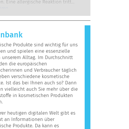
 zu denen die Unternehmen
n. Eine allergische Reaktion tritt
 verpflichtet sind, decken alle
 das Immunsystem einer Person auf
hren
en Risiken ab, einschließlich
giert, die für die meisten Menschen
r Störungen des Hormonsystems.
nd. Ein Stoff, der eine allergische
ervorruft, wird als Allergen
enbank
t. Kosmetika und
egeprodukte können Inhaltsstoffe
sche Produkte sind wichtig für uns
, die bei manchen Menschen eine
n und spielen eine essenzielle
auslösen können. Das bedeutet
n unserem Alltag. Im Durchschnitt
cht, dass das Produkt für andere
den die europäischen
icht sicher ist.
cherinnen und Verbraucher täglich
ieben verschiedene kosmetische
e. Ist das bei Ihnen auch so? Dann
 vielleicht auch Sie mehr über die
stoffe in kosmetischen Produkten
n.
rer heutigen digitalen Welt gibt es
ut an Informationen über
ische Produkte. Da kann es