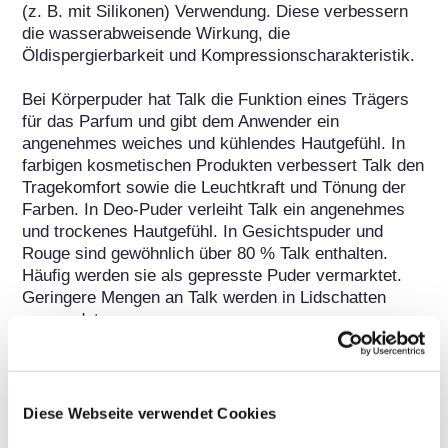
(z. B. mit Silikonen) Verwendung. Diese verbessern 
die wasserabweisende Wirkung, die 
Öldispergierbarkeit und Kompressionscharakteristik.

Bei Körperpuder hat Talk die Funktion eines Trägers 
für das Parfum und gibt dem Anwender ein 
angenehmes weiches und kühlendes Hautgefühl. In 
farbigen kosmetischen Produkten verbessert Talk den 
Tragekomfort sowie die Leuchtkraft und Tönung der 
Farben. In Deo-Puder verleiht Talk ein angenehmes 
und trockenes Hautgefühl. In Gesichtspuder und 
Rouge sind gewöhnlich über 80 % Talk enthalten. 
Häufig werden sie als gepresste Puder vermarktet. 
Geringere Mengen an Talk werden in Lidschatten 
verwendet.
Info zur sicheren Verwendung
Dieser Stoff ist durch einen Eintrag in Anhang III der 
Diese Webseite verwendet Cookies
EG-Kosmetik-Verordnung nach einer Bewertung 