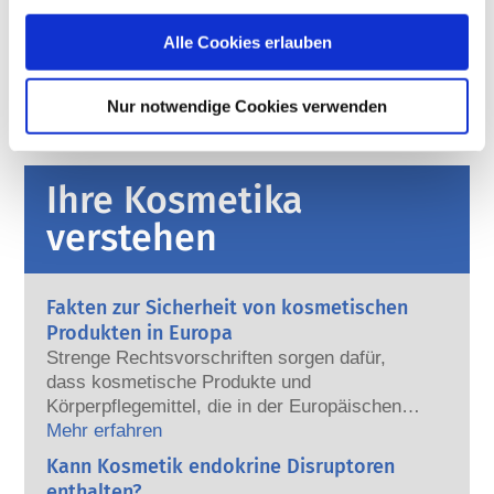
Die Inhaltsstoffe von kosmetischen Mitteln 
unterliegen gesetzlichen Regelungen. Bitte beachten 
Alle Cookies erlauben
Sie, dass für kosmetische Inhaltsstoffe außerhalb der 
EU andere Vorschriften gelten können.
Nur notwendige Cookies verwenden
Ihre Kosmetika
verstehen
Fakten zur Sicherheit von kosmetischen
Produkten in Europa
Strenge Rechtsvorschriften sorgen dafür,
dass kosmetische Produkte und
Körperpflegemittel, die in der Europäischen
Union verkauft werden, sicher für die
Mehr erfahren
Anwendung am Menschen sind. Die
Kann Kosmetik endokrine Disruptoren
Kosmetikhersteller sowie nationale und
enthalten?