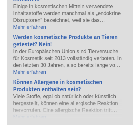
europäische Regulierungsbehörden tragen
Einige in kosmetischen Mitteln verwendete
gemeinsam die Verantwortung für die
Inhaltsstoffe werden manchmal als „endokrine
Sicherheit von kosmetischen Produkten.
Disruptoren“ bezeichnet, weil sie das
Potenzial haben, einige der Eigenschaften
Mehr erfahren
unserer Hormone nachzuahmen. Aber: Nur
Werden kosmetische Produkte an Tieren
weil etwas das Potenzial hat, ein Hormon zu
getestet? Nein!
imitieren, heißt das nicht, dass es unser
In der Europäischen Union sind Tierversuche
Hormonsystem auch tatsächlich stören wird.
für Kosmetik seit 2013 vollständig verboten. In
Viele Stoffe, auch natürliche, ahmen Hormone
den letzten 30 Jahren, also bereits lange vor
nach, aber nur bei sehr wenigen – und dabei
dem Verbot, hat die Kosmetik- und
Mehr erfahren
handelt es sich zumeist um wirksame
Körperpflegebranche viel in Forschung und
Können Allergene in kosmetischen
Arzneimittel – wurde jemals eine Störung des
Entwicklung investiert, um Alternativen zu
Hormonsystems nachgewiesen. Die strengen
Produkten enthalten sein?
Tierversuchen für die Bewertung der
Sicherheitsbewertungen der kosmetischen
Viele Stoffe, egal ob natürlich oder künstlich
Sicherheit von Kosmetik-Inhaltsstoffen und -
Produkte durch qualifizierte wissenschaftliche
hergestellt, können eine allergische Reaktion
Produkten zu entwickeln.
Experten, zu denen die Unternehmen
hervorrufen. Eine allergische Reaktion tritt
gesetzlich verpflichtet sind, decken alle
auf, wenn das Immunsystem einer Person auf
Mehr erfahren
potenziellen Risiken ab, einschließlich
Stoffe reagiert, die für die meisten Menschen
möglicher Störungen des Hormonsystems.
harmlos sind. Ein Stoff, der eine allergische
Reaktion hervorruft, wird als Allergen