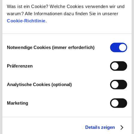
durch das wissenschaftliche Beratergremium der EU-
Was ist ein Cookie? Welche Cookies verwenden wir und
Kommission (SCCS) ausdrücklich zugelassen 
warum? Alle Informationen dazu finden Sie in unserer
und/oder mit einer Beschränkung belegt. 
Beschränkungen können z. B. Reinheitskriterien, eine 
Cookie-Richtlinie
.
maximale Konzentration oder die Verwendung nur in 
bestimmten Produktkategorien sein. Unter den im 
Anhang III ggf. vorgegebenen Auflagen ist die 
Einwilligungsauswahl
Verwendung dieses Stoffes in kosmetischen Mitteln 
Notwendige Cookies (immer erforderlich)
sicher.
Präferenzen
Gehört zu folgenden Stoffgruppen
Putzkörper/Abrasivmittel/Poliermittel
Analytische Cookies (optional)
Trübungsmittel/Perlglanzmittel
Verdickungsmittel/Konsistenzregler
Marketing
Wirkstoffe für die Hautpflege
Regulierung von Kosmetika
Details zeigen