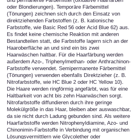
und permanente Färbemittel (oxidative Haarfarben 
oder Blondierungen). Temporäre Färbemittel 
(Tönungen) zeichnen sich durch den Einsatz von 
direktziehenden Farbstoffen (z. B. kationische 
Farbstoffe, wie Basic Red 56 oder Acid Blue 62) aus. 
Es findet keine chemische Reaktion mit anderen 
Bestandteilen statt, die Farbstoffe lagern sich an der 
Haaroberfläche an und sind ein bis zwei 
Haarwäschen haltbar. Für die Haarfärbung werden 
außerdem Azo-, Triphenylmethan- oder Anthrachinon-
Farbstoffe verwendet. Semipermanente Färbemittel 
(Tönungen) verwenden ebenfalls Direktzieher (z. B. 
Nitrofarbstoffe, wie HC Blue 2 oder HC Yellow 10). 
Die Haare werden ringförmig angefärbt, was für eine 
Haltbarkeit von acht bis zehn Haarwäschen sorgt. 
Nitrofarbstoffe diffundieren durch ihre geringe 
Molekülgröße in das Haar, bleiben aber auswaschbar, 
da sie nicht durch Ladung gebunden sind. Als weitere 
Haarfarbstoffe werden Nitrophenyldiamine, Azo- und 
Chinonimin-Farbstoffe in Verbindung mit organischen 
Lösungsvermittlern wie Glycolether oder 