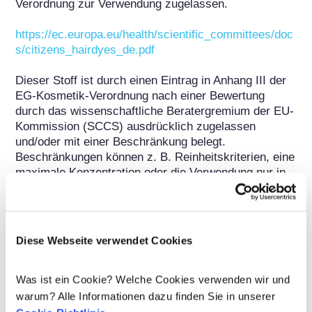
Verordnung zur Verwendung zugelassen.

https://ec.europa.eu/health/scientific_committees/doc
s/citizens_hairdyes_de.pdf
Dieser Stoff ist durch einen Eintrag in Anhang III der 
EG-Kosmetik-Verordnung nach einer Bewertung 
durch das wissenschaftliche Beratergremium der EU-
Kommission (SCCS) ausdrücklich zugelassen 
und/oder mit einer Beschränkung belegt. 
Beschränkungen können z. B. Reinheitskriterien, eine 
maximale Konzentration oder die Verwendung nur in 
bestimmten Produktkategorien sein. Unter den im 
Anhang III ggf. vorgegebenen Auflagen ist die 
Verwendung dieses Stoffes in kosmetischen Mitteln 
sicher.
Diese Webseite verwendet Cookies
Weitere Informationen
Was ist ein Cookie? Welche Cookies verwenden wir und
Zur Aufklärung eines Verdachts auf eine 
warum? Alle Informationen dazu finden Sie in unserer
Kontaktallergie kann dieser Stoff routinemäßig im 