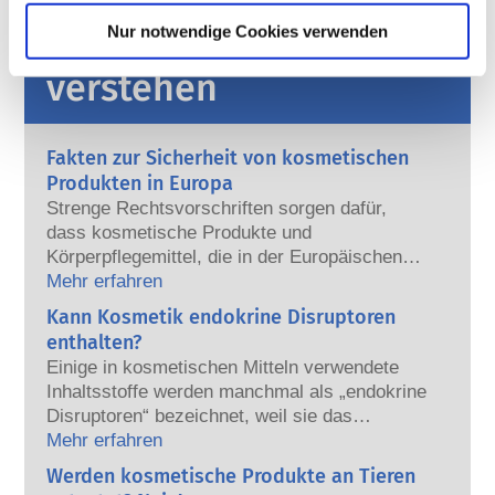
Nur notwendige Cookies verwenden
Ihre Kosmetika
verstehen
Fakten zur Sicherheit von kosmetischen
Produkten in Europa
Strenge Rechtsvorschriften sorgen dafür,
dass kosmetische Produkte und
Körperpflegemittel, die in der Europäischen
Union verkauft werden, sicher für die
Mehr erfahren
Anwendung am Menschen sind. Die
Kann Kosmetik endokrine Disruptoren
Kosmetikhersteller sowie nationale und
enthalten?
europäische Regulierungsbehörden tragen
Einige in kosmetischen Mitteln verwendete
gemeinsam die Verantwortung für die
Inhaltsstoffe werden manchmal als „endokrine
Sicherheit von kosmetischen Produkten.
Disruptoren“ bezeichnet, weil sie das
Potenzial haben, einige der Eigenschaften
Mehr erfahren
unserer Hormone nachzuahmen. Aber: Nur
Werden kosmetische Produkte an Tieren
weil etwas das Potenzial hat, ein Hormon zu