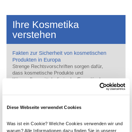
Ihre Kosmetika
verstehen
Fakten zur Sicherheit von kosmetischen
Produkten in Europa
Strenge Rechtsvorschriften sorgen dafür,
dass kosmetische Produkte und
Körperpflegemittel, die in der Europäischen
Union verkauft werden, sicher für die
Mehr erfahren
Anwendung am Menschen sind. Die
Kann Kosmetik endokrine Disruptoren
Kosmetikhersteller sowie nationale und
enthalten?
europäische Regulierungsbehörden tragen
Diese Webseite verwendet Cookies
Einige in kosmetischen Mitteln verwendete
gemeinsam die Verantwortung für die
Inhaltsstoffe werden manchmal als „endokrine
Sicherheit von kosmetischen Produkten.
Disruptoren“ bezeichnet, weil sie das
Was ist ein Cookie? Welche Cookies verwenden wir und
Potenzial haben, einige der Eigenschaften
Mehr erfahren
warum? Alle Informationen dazu finden Sie in unserer