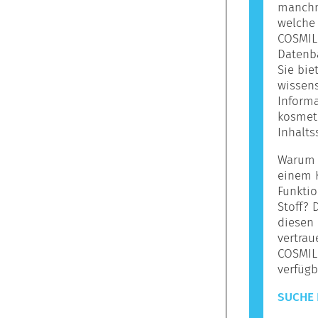
manchma
welche 
COSMILE
Datenba
Sie bie
wissens
Informa
kosmet
Inhalts
Warum s
einem 
Funktio
Stoff? 
diesen 
vertrau
COSMIL
verfügb
SUCHE 