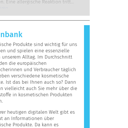
 zu denen die Unternehmen
n. Eine allergische Reaktion tritt
 verpflichtet sind, decken alle
 das Immunsystem einer Person auf
hren
en Risiken ab, einschließlich
giert, die für die meisten Menschen
r Störungen des Hormonsystems.
nd. Ein Stoff, der eine allergische
ervorruft, wird als Allergen
enbank
t. Kosmetika und
egeprodukte können Inhaltsstoffe
sche Produkte sind wichtig für uns
, die bei manchen Menschen eine
n und spielen eine essenzielle
auslösen können. Das bedeutet
n unserem Alltag. Im Durchschnitt
cht, dass das Produkt für andere
den die europäischen
icht sicher ist.
cherinnen und Verbraucher täglich
ieben verschiedene kosmetische
e. Ist das bei Ihnen auch so? Dann
 vielleicht auch Sie mehr über die
stoffe in kosmetischen Produkten
n.
rer heutigen digitalen Welt gibt es
ut an Informationen über
ische Produkte. Da kann es