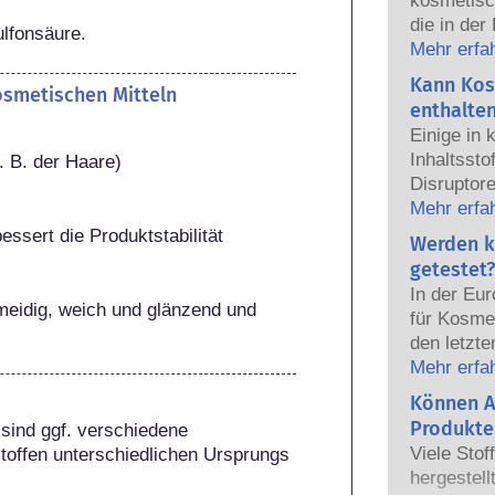
kosmetisc
die in der
ulfonsäure.
sicher fü
Mehr erfa
Die Kosmet
Kann Kos
kosmetischen Mitteln
europäisc
enthalte
gemeinsam
Einige in
Sicherhei
Inhaltsst
. B. der Haare)
Disruptore
haben, ei
Mehr erfa
Hormone n
essert die Produktstabilität
Werden k
das Potenz
getestet?
heißt das
In der Eu
auch tatsä
eidig, weich und glänzend und 
für Kosmet
natürlich
den letzte
sehr wenig
dem Verbo
Mehr erfa
zumeist u
Körperpfl
Können A
jemals ei
Entwicklun
nachgewie
Produkte
sind ggf. verschiedene 
Tierversuc
Sicherhei
Viele Stof
toffen unterschiedlichen Ursprungs 
von Kosme
Produkte d
hergestell
entwickeln