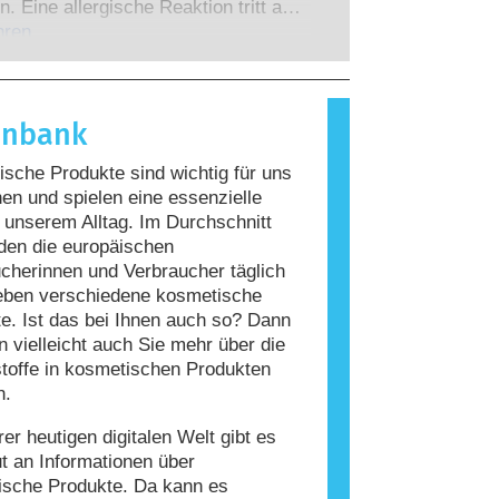
 zu denen die Unternehmen
n. Eine allergische Reaktion tritt auf,
 verpflichtet sind, decken alle
Immunsystem einer Person auf
hren
en Risiken ab, einschließlich
giert, die für die meisten Menschen
 Störungen des Hormonsystems.
nd. Ein Stoff, der eine allergische
ervorruft, wird als Allergen
enbank
t. Kosmetika und
geprodukte können Inhaltsstoffe
sche Produkte sind wichtig für uns
, die bei manchen Menschen eine
n und spielen eine essenzielle
auslösen können. Das bedeutet jedoch
n unserem Alltag. Im Durchschnitt
ss das Produkt für andere Personen
den die europäischen
r ist.
cherinnen und Verbraucher täglich
eben verschiedene kosmetische
e. Ist das bei Ihnen auch so? Dann
 vielleicht auch Sie mehr über die
stoffe in kosmetischen Produkten
n.
rer heutigen digitalen Welt gibt es
ut an Informationen über
ische Produkte. Da kann es