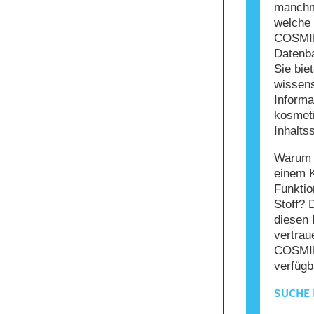
manchma
welche 
COSMIL
Datenba
Sie bie
wissens
Informa
kosmet
Inhaltss
Warum s
einem 
Funktio
Stoff? 
diesen 
vertrau
COSMIL
verfügb
SUCHE 