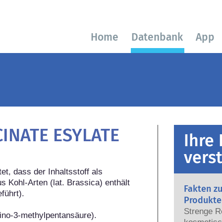
Home
Datenbank
App
CINATE ESYLATE
Ihre
vers
, dass der Inhaltsstoff als 
 Kohl-Arten (lat. Brassica) enthält 
Fakten z
ührt).

Produkte
Strenge R
mino-3-methylpentansäure).
