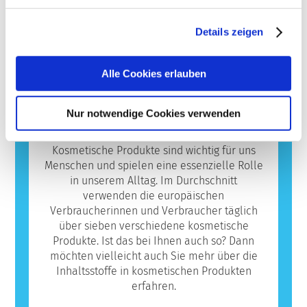
Sicherheit von Kosmetik-Inhaltsstoffen und -
Sicherheitsbewertungen der kosmetischen
hergestellt, können eine allergische Reaktion
Produkten zu entwickeln.
Produkte durch qualifizierte
hervorrufen. Eine allergische Reaktion tritt
Details zeigen
wissenschaftliche Experten, zu denen die
auf, wenn das Immunsystem einer Person
Mehr erfahren
Unternehmen gesetzlich verpflichtet sind,
auf Stoffe reagiert, die für die meisten
decken alle potenziellen Risiken ab,
Menschen harmlos sind. Ein Stoff, der eine
Alle Cookies erlauben
einschließlich möglicher Störungen des
allergische Reaktion hervorruft, wird als
Hormonsystems.
Allergen bezeichnet. Kosmetika und
Nur notwendige Cookies verwenden
Körperpflegeprodukte können Inhaltsstoffe
Datenbank
enthalten, die bei manchen Menschen eine
Allergie auslösen können. Das bedeutet
Kosmetische Produkte sind wichtig für uns
jedoch nicht, dass das Produkt für andere
Menschen und spielen eine essenzielle Rolle
Personen nicht sicher ist.
in unserem Alltag. Im Durchschnitt
verwenden die europäischen
Verbraucherinnen und Verbraucher täglich
über sieben verschiedene kosmetische
Produkte. Ist das bei Ihnen auch so? Dann
möchten vielleicht auch Sie mehr über die
Inhaltsstoffe in kosmetischen Produkten
erfahren.