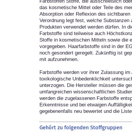
Farbstoffen Stoffe, die ausschließlich od
das kosmetische Mittel oder Teile des me
Absorption oder Reflexion des sichtbaren 
Verordnung legt fest, welche Substanzen a
Produkten verwendet werden dürfen. In die
Farbstoffe sind teilweise auch Höchstkonz
Stoffe in kosmetischen Mitteln sowie die e
vorgegeben. Haarfarbstoffe sind in der E
noch gesondert geregelt. Zukünftig ist gep
mit aufzunehmen. 

Farbstoffe werden vor ihrer Zulassung im A
toxikologische Unbedenklichkeit untersu
unterzogen. Die Hersteller müssen die ges
umfangreichen wissenschaftlichen Studie
werden die zugelassenen Farbstoffe entsp
Erkenntnisse und bei etwaigen Auffälligke
gegebenenfalls neu bewertet und die Liste
Gehört zu folgenden Stoffgruppen