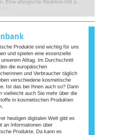
 zu denen die Unternehmen
n. Eine allergische Reaktion tritt auf,
 verpflichtet sind, decken alle
Immunsystem einer Person auf
hren
en Risiken ab, einschließlich
giert, die für die meisten Menschen
 Störungen des Hormonsystems.
nd. Ein Stoff, der eine allergische
ervorruft, wird als Allergen
enbank
t. Kosmetika und
geprodukte können Inhaltsstoffe
sche Produkte sind wichtig für uns
, die bei manchen Menschen eine
n und spielen eine essenzielle
auslösen können. Das bedeutet jedoch
n unserem Alltag. Im Durchschnitt
ss das Produkt für andere Personen
den die europäischen
r ist.
cherinnen und Verbraucher täglich
eben verschiedene kosmetische
e. Ist das bei Ihnen auch so? Dann
 vielleicht auch Sie mehr über die
stoffe in kosmetischen Produkten
n.
rer heutigen digitalen Welt gibt es
ut an Informationen über
ische Produkte. Da kann es