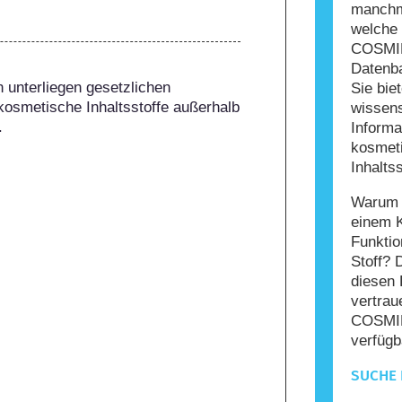
manchma
welche 
COSMIL
Datenba
 unterliegen gesetzlichen 
Sie bie
kosmetische Inhaltsstoffe außerhalb 
wissens
.
Informa
kosmet
Inhaltss
Warum s
einem 
Funktio
Stoff? 
diesen 
vertrau
COSMIL
verfügb
SUCHE 