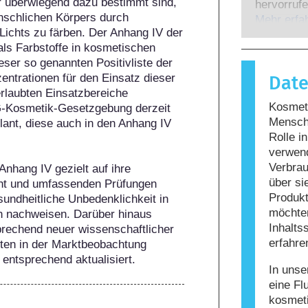
er überwiegend dazu bestimmt sind, 
Experten,
hervorrufe
nschlichen Körpers durch 
gesetzlich
wenn das 
Mehr erfa
Lichts zu färben. Der Anhang IV der 
potenziell
Stoffe rea
ls Farbstoffe in kosmetischen 
möglicher
harmlos si
ser so genannten Positivliste der 
Reaktion h
entrationen für den Einsatz dieser 
Dat
bezeichne
rlaubten Einsatzbereiche 
Körperpfle
Kosmeti
G-Kosmetik-Gesetzgebung derzeit 
enthalten
Mensche
lant, diese auch in den Anhang IV 
Allergie 
Rolle i
nicht, da
verwen
nicht siche
Verbrau
nhang IV gezielt auf ihre 
über si
cht und umfassenden Prüfungen 
Produkt
undheitliche Unbedenklichkeit in 
möchten
n nachweisen. Darüber hinaus 
Inhalts
rechend neuer wissenschaftlicher 
erfahre
iten in der Marktbeobachtung 
 entsprechend aktualisiert.
In unse
eine Fl
kosmet