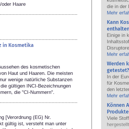
kosmetisc
d/oder Haare
die in der
sicher fü
Mehr erfa
Die Kosmet
Kann Kos
europäisc
enthalte
gemeinsam
Einige in
Sicherhei
Inhaltsst
z in Kosmetika
Disruptore
haben, ei
Mehr erfa
Hormone n
Werden k
 Aussehen des kosmetischen 
das Potenz
getestet?
von Haut und Haaren. Die meisten 
heißt das
In der Eu
nur wenige natürliche Substanzen 
auch tatsä
für Kosmet
 die gültigen INCI-Bezeichnungen 
natürlich
den letzte
mmern, die "CI-Nummern".
sehr wenig
dem Verbo
Mehr erfa
zumeist u
Körperpfl
Können A
jemals ei
Entwicklun
nachgewie
Produkte
Tierversuc
g [Verordnung (EG) Nr. 
Sicherhei
Viele Stof
von Kosme
gültig ist, versteht man unter 
Produkte d
hergestell
entwickeln