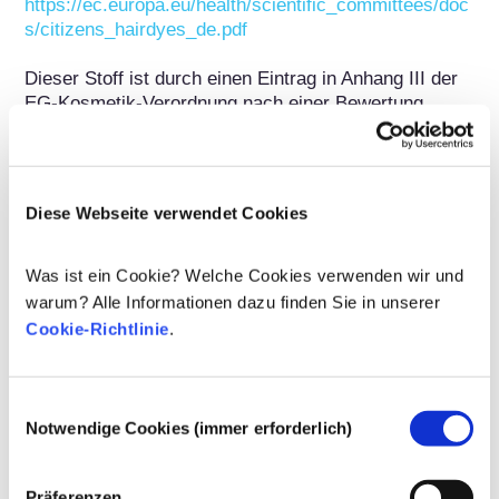
https://ec.europa.eu/health/scientific_committees/doc
s/citizens_hairdyes_de.pdf
Dieser Stoff ist durch einen Eintrag in Anhang III der 
EG-Kosmetik-Verordnung nach einer Bewertung 
durch das wissenschaftliche Beratergremium der EU-
Kommission (SCCS) ausdrücklich zugelassen 
und/oder mit einer Beschränkung belegt. 
Beschränkungen können z. B. Reinheitskriterien, eine 
Diese Webseite verwendet Cookies
maximale Konzentration oder die Verwendung nur in 
bestimmten Produktkategorien sein. Unter den im 
Anhang III ggf. vorgegebenen Auflagen ist die 
Was ist ein Cookie? Welche Cookies verwenden wir und
Verwendung dieses Stoffes in kosmetischen Mitteln 
warum? Alle Informationen dazu finden Sie in unserer
sicher.
Cookie-Richtlinie
.
Gehört zu folgenden Stoffgruppen
Einwilligungsauswahl
Haarfarbstoffe
Notwendige Cookies (immer erforderlich)
Regulierung von Kosmetika
Präferenzen