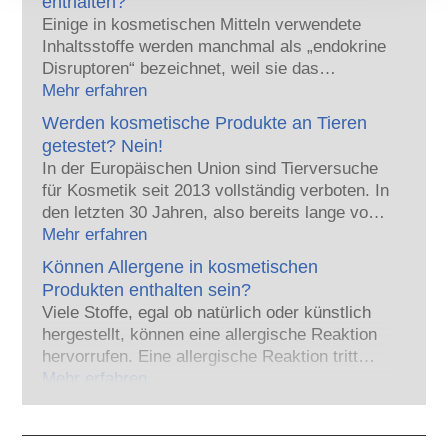
enthalten?
europäische Regulierungsbehörden tragen
Einige in kosmetischen Mitteln verwendete
gemeinsam die Verantwortung für die
Inhaltsstoffe werden manchmal als „endokrine
Sicherheit von kosmetischen Produkten.
Disruptoren“ bezeichnet, weil sie das
Potenzial haben, einige der Eigenschaften
Mehr erfahren
unserer Hormone nachzuahmen. Aber: Nur
Werden kosmetische Produkte an Tieren
weil etwas das Potenzial hat, ein Hormon zu
getestet? Nein!
imitieren, heißt das nicht, dass es unser
In der Europäischen Union sind Tierversuche
Hormonsystem auch tatsächlich stören wird.
für Kosmetik seit 2013 vollständig verboten. In
Viele Stoffe, auch natürliche, ahmen Hormone
den letzten 30 Jahren, also bereits lange vor
nach, aber nur bei sehr wenigen – und dabei
dem Verbot, hat die Kosmetik- und
Mehr erfahren
handelt es sich zumeist um wirksame
Körperpflegebranche viel in Forschung und
Arzneimittel – wurde jemals eine Störung des
Können Allergene in kosmetischen
Entwicklung investiert, um Alternativen zu
Hormonsystems nachgewiesen. Die strengen
Produkten enthalten sein?
Tierversuchen für die Bewertung der
Sicherheitsbewertungen der kosmetischen
Viele Stoffe, egal ob natürlich oder künstlich
Sicherheit von Kosmetik-Inhaltsstoffen und -
Produkte durch qualifizierte wissenschaftliche
hergestellt, können eine allergische Reaktion
Produkten zu entwickeln.
Experten, zu denen die Unternehmen
hervorrufen. Eine allergische Reaktion tritt
gesetzlich verpflichtet sind, decken alle
auf, wenn das Immunsystem einer Person auf
Mehr erfahren
potenziellen Risiken ab, einschließlich
Stoffe reagiert, die für die meisten Menschen
möglicher Störungen des Hormonsystems.
harmlos sind. Ein Stoff, der eine allergische
Reaktion hervorruft, wird als Allergen