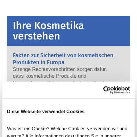
Ihre Kosmetika
verstehen
Fakten zur Sicherheit von kosmetischen
Produkten in Europa
Strenge Rechtsvorschriften sorgen dafür,
dass kosmetische Produkte und
Körperpflegemittel, die in der Europäischen
Union verkauft werden, sicher für die
Mehr erfahren
Anwendung am Menschen sind. Die
Kann Kosmetik endokrine Disruptoren
Kosmetikhersteller sowie nationale und
enthalten?
europäische Regulierungsbehörden tragen
Diese Webseite verwendet Cookies
Einige in kosmetischen Mitteln verwendete
gemeinsam die Verantwortung für die
Inhaltsstoffe werden manchmal als „endokrine
Sicherheit von kosmetischen Produkten.
Disruptoren“ bezeichnet, weil sie das
Was ist ein Cookie? Welche Cookies verwenden wir und
Potenzial haben, einige der Eigenschaften
Mehr erfahren
warum? Alle Informationen dazu finden Sie in unserer