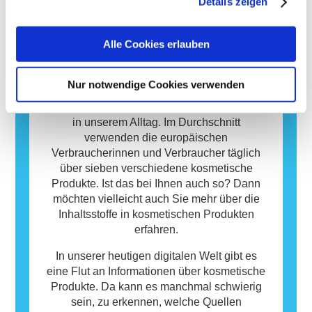
Details zeigen
möglicher Störungen des Hormonsystems.
harmlos sind. Ein Stoff, der eine allergische
Reaktion hervorruft, wird als Allergen
Alle Cookies erlauben
bezeichnet. Kosmetika und
Körperpflegeprodukte können Inhaltsstoffe
Datenbank
enthalten, die bei manchen Menschen eine
Nur notwendige Cookies verwenden
Allergie auslösen können. Das bedeutet
Kosmetische Produkte sind wichtig für uns
jedoch nicht, dass das Produkt für andere
Menschen und spielen eine essenzielle Rolle
Personen nicht sicher ist.
in unserem Alltag. Im Durchschnitt
verwenden die europäischen
Verbraucherinnen und Verbraucher täglich
über sieben verschiedene kosmetische
Produkte. Ist das bei Ihnen auch so? Dann
möchten vielleicht auch Sie mehr über die
Inhaltsstoffe in kosmetischen Produkten
erfahren.
In unserer heutigen digitalen Welt gibt es
eine Flut an Informationen über kosmetische
Produkte. Da kann es manchmal schwierig
sein, zu erkennen, welche Quellen