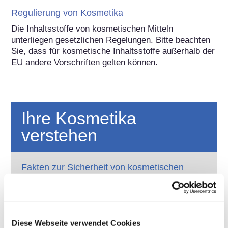
Regulierung von Kosmetika
Die Inhaltsstoffe von kosmetischen Mitteln 
unterliegen gesetzlichen Regelungen. Bitte beachten 
Sie, dass für kosmetische Inhaltsstoffe außerhalb der 
EU andere Vorschriften gelten können.
Ihre Kosmetika
verstehen
Fakten zur Sicherheit von kosmetischen
Produkten in Europa
Strenge Rechtsvorschriften sorgen dafür,
dass kosmetische Produkte und
Körperpflegemittel, die in der Europäischen
Diese Webseite verwendet Cookies
Union verkauft werden, sicher für die
Mehr erfahren