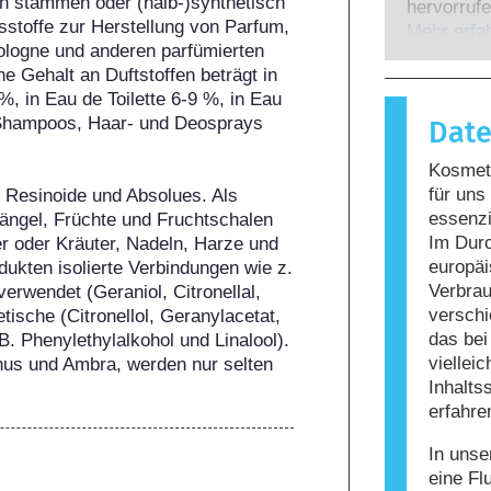
n stammen oder (halb-)synthetisch 
Experten,
hervorrufe
sstoffe zur Herstellung von Parfum, 
gesetzlich
wenn das 
Mehr erfa
ologne und anderen parfümierten 
potenziell
Stoffe rea
e Gehalt an Duftstoffen beträgt in 
möglicher
harmlos si
 in Eau de Toilette 6-9 %, in Eau 
Reaktion h
Shampoos, Haar- und Deosprays 
Dat
bezeichne
Körperpfle
Kosmeti
enthalten
für uns
 Resinoide und Absolues. Als 
Allergie 
essenzi
tängel, Früchte und Fruchtschalen 
nicht, da
Im Durc
r oder Kräuter, Nadeln, Harze und 
nicht siche
europäi
kten isolierte Verbindungen wie z. 
Verbrau
erwendet (Geraniol, Citronellal, 
verschi
tische (Citronellol, Geranylacetat, 
das be
. Phenylethylalkohol und Linalool). 
viellei
chus und Ambra, werden nur selten 
Inhalts
erfahre
In unse
eine Fl