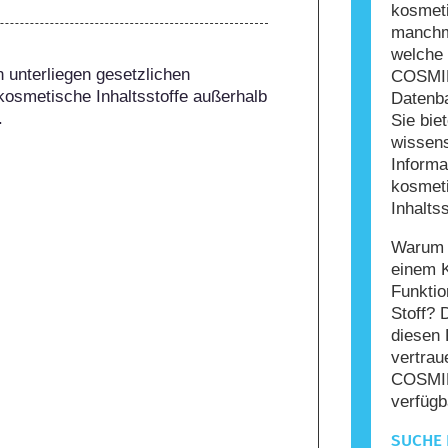
kosmet
manchma
welche 
 unterliegen gesetzlichen 
COSMIL
kosmetische Inhaltsstoffe außerhalb 
Datenba
.
Sie bie
wissens
Informa
kosmet
Inhaltss
Warum s
einem 
Funktio
Stoff? 
diesen 
vertrau
COSMIL
verfügb
SUCHE 