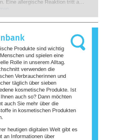
 zu denen die Unternehmen
n. Eine allergische Reaktion tritt auf,
 verpflichtet sind, decken alle
Immunsystem einer Person auf
hren
en Risiken ab, einschließlich
giert, die für die meisten Menschen
 Störungen des Hormonsystems.
nd. Ein Stoff, der eine allergische
ervorruft, wird als Allergen
enbank
t. Kosmetika und
geprodukte können Inhaltsstoffe
sche Produkte sind wichtig
, die bei manchen Menschen eine
 Menschen und spielen eine
auslösen können. Das bedeutet jedoch
elle Rolle in unserem Alltag.
ss das Produkt für andere Personen
hschnitt verwenden die
r ist.
schen Verbraucherinnen und
cher täglich über sieben
edene kosmetische Produkte. Ist
i Ihnen auch so? Dann möchten
cht auch Sie mehr über die
stoffe in kosmetischen Produkten
n.
rer heutigen digitalen Welt gibt es
ut an Informationen über