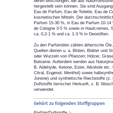
deren Mischungen, die aus Naturrohstoffe
hergestellt sein können. Sie sind Ausgang
Eau de Parfum, Eau de Toilette, Eau de C
kosmetischen Mitteln. Der durchschnittlich
Parfum 15-30 %, in Eau de Parfum 10-14 %,
de Cologne 3-5 % sowie in Hautcremes, 
ca. 0,2-1 % und ca. 1-3 % in Deostiften.

Zu den Parfümölen zählen ätherische Öle,
Quellen dienen u. a. Blüten, Blätter und S
oder Wurzeln von Pflanzen; Hölzer, Gräse
Balsame. Außerdem werden aus Naturprodu
B. Aldehyde, Ketone, Ester, Alkohole etc. v
Citral, Eugenol, Menthol) sowie halbsynthe
Jonone) und synthetische Riechstoffe (z. B
Duftstoffe tierischer Herkunft, z. B. Mos
verwendet.
Gehört zu folgenden Stoffgruppen
Parfüm/Duftstoffe