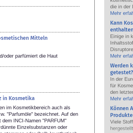
kosmetisc
die in der
sicher fü
Mehr erfa
Die Kosmet
Kann Kos
europäisc
enthalte
gemeinsam
Einige in
kosmetischen Mitteln
Sicherhei
Inhaltsst
Disruptore
/oder parfümiert die Haut
haben, ei
Mehr erfa
Hormone n
Werden k
das Potenz
getestet?
heißt das
In der Eu
auch tatsä
für Kosmet
natürlich
den letzte
sehr wenig
z in Kosmetika
dem Verbo
Mehr erfa
zumeist u
Körperpfl
en im Kosmetikbereich auch als 
Können A
jemals ei
Entwicklun
w. "Parfumöle" bezeichnet. Auf den 
nachgewie
Produkte
Tierversuc
it dem INCI-Namen "PARFUM" 
Sicherhei
Viele Stof
von Kosme
rdünnte Einzelsubstanzen oder 
Produkte d
hergestell
entwickeln