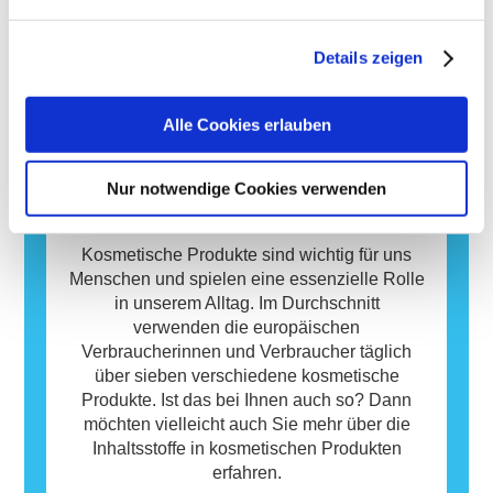
Sicherheitsbewertungen der kosmetischen
Viele Stoffe, egal ob natürlich oder künstlich
Sicherheit von Kosmetik-Inhaltsstoffen und -
Produkte durch qualifizierte wissenschaftliche
hergestellt, können eine allergische Reaktion
Produkten zu entwickeln.
Experten, zu denen die Unternehmen
Details zeigen
hervorrufen. Eine allergische Reaktion tritt
gesetzlich verpflichtet sind, decken alle
auf, wenn das Immunsystem einer Person auf
Mehr erfahren
potenziellen Risiken ab, einschließlich
Stoffe reagiert, die für die meisten Menschen
Alle Cookies erlauben
möglicher Störungen des Hormonsystems.
harmlos sind. Ein Stoff, der eine allergische
Reaktion hervorruft, wird als Allergen
bezeichnet. Kosmetika und
Nur notwendige Cookies verwenden
Körperpflegeprodukte können Inhaltsstoffe
Datenbank
enthalten, die bei manchen Menschen eine
Allergie auslösen können. Das bedeutet
Kosmetische Produkte sind wichtig für uns
jedoch nicht, dass das Produkt für andere
Menschen und spielen eine essenzielle Rolle
Personen nicht sicher ist.
in unserem Alltag. Im Durchschnitt
verwenden die europäischen
Verbraucherinnen und Verbraucher täglich
über sieben verschiedene kosmetische
Produkte. Ist das bei Ihnen auch so? Dann
möchten vielleicht auch Sie mehr über die
Inhaltsstoffe in kosmetischen Produkten
erfahren.