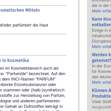
kosmetisc
die in der
kosmetischen Mitteln
sicher fü
Mehr erfa
Die Kosmet
Kann Kos
europäisc
enthalte
/oder parfümiert die Haut
gemeinsam
Einige in
Sicherhei
Inhaltsst
Disruptore
haben, ei
Mehr erfa
Hormone n
Werden k
das Potenz
z in Kosmetika
getestet?
heißt das
In der Eu
en im Kosmetikbereich auch als 
auch tatsä
für Kosmet
w. "Parfumöle" bezeichnet. Auf den 
natürlich
den letzte
it dem INCI-Namen "PARFUM" 
sehr wenig
dem Verbo
Mehr erfa
rdünnte Einzelsubstanzen oder 
zumeist u
Körperpfl
n stammen oder (halb-)synthetisch 
Können A
jemals ei
Entwicklun
sstoffe zur Herstellung von Parfum, 
nachgewie
Produkte
Tierversuc
ologne und anderen parfümierten 
Sicherhei
Viele Stof
von Kosme
e Gehalt an Duftstoffen beträgt in 
Produkte d
hergestell
entwickeln