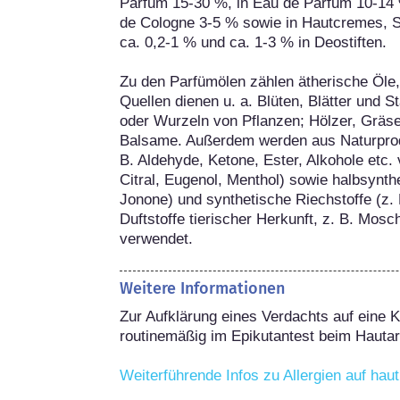
Parfum 15-30 %, in Eau de Parfum 10-14 %,
de Cologne 3-5 % sowie in Hautcremes, 
ca. 0,2-1 % und ca. 1-3 % in Deostiften.

Zu den Parfümölen zählen ätherische Öle,
Quellen dienen u. a. Blüten, Blätter und S
oder Wurzeln von Pflanzen; Hölzer, Gräse
Balsame. Außerdem werden aus Naturprodu
B. Aldehyde, Ketone, Ester, Alkohole etc. v
Citral, Eugenol, Menthol) sowie halbsynthe
Jonone) und synthetische Riechstoffe (z. B
Duftstoffe tierischer Herkunft, z. B. Mos
verwendet.
Weitere Informationen
Zur Aufklärung eines Verdachts auf eine Ko
routinemäßig im Epikutantest beim Hautarz
Weiterführende Infos zu Allergien auf hau