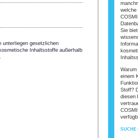
manchma
welche 
COSMIL
Datenba
Sie bie
wissens
 unterliegen gesetzlichen 
Informa
kosmetische Inhaltsstoffe außerhalb 
kosmet
.
Inhaltss
Warum s
einem 
Funktio
Stoff? 
diesen 
vertrau
COSMIL
verfügb
SUCHE 