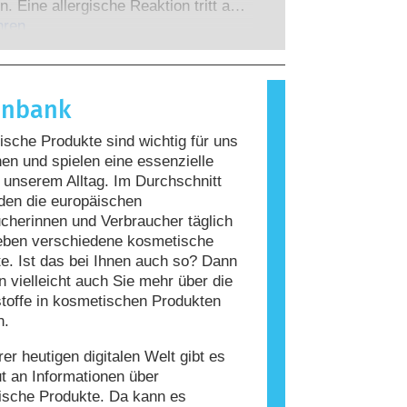
 zu denen die Unternehmen
n. Eine allergische Reaktion tritt auf,
 verpflichtet sind, decken alle
Immunsystem einer Person auf
hren
en Risiken ab, einschließlich
giert, die für die meisten Menschen
 Störungen des Hormonsystems.
nd. Ein Stoff, der eine allergische
ervorruft, wird als Allergen
enbank
t. Kosmetika und
geprodukte können Inhaltsstoffe
sche Produkte sind wichtig für uns
, die bei manchen Menschen eine
n und spielen eine essenzielle
auslösen können. Das bedeutet jedoch
n unserem Alltag. Im Durchschnitt
ss das Produkt für andere Personen
den die europäischen
r ist.
cherinnen und Verbraucher täglich
eben verschiedene kosmetische
e. Ist das bei Ihnen auch so? Dann
 vielleicht auch Sie mehr über die
stoffe in kosmetischen Produkten
n.
rer heutigen digitalen Welt gibt es
ut an Informationen über
ische Produkte. Da kann es