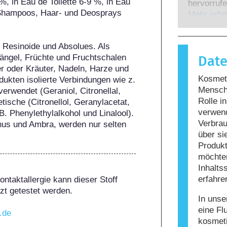
 in Eau de Toilette 6-9 %, in Eau 
Experten,
hervorrufe
Shampoos, Haar- und Deosprays 
gesetzlich
wenn das 
Mehr erfa
potenziell
Stoffe rea
möglicher
harmlos si
 Resinoide und Absolues. Als 
Reaktion h
tängel, Früchte und Fruchtschalen 
Dat
bezeichne
r oder Kräuter, Nadeln, Harze und 
Körperpfle
Kosmeti
kten isolierte Verbindungen wie z. 
enthalten
Mensche
erwendet (Geraniol, Citronellal, 
Allergie 
Rolle i
tische (Citronellol, Geranylacetat, 
nicht, da
verwen
. Phenylethylalkohol und Linalool). 
nicht siche
Verbrau
chus und Ambra, werden nur selten 
über si
Produkt
möchten
Inhalts
erfahre
ntaktallergie kann dieser Stoff 
t getestet werden.

In unse
eine Fl
t.de
kosmet