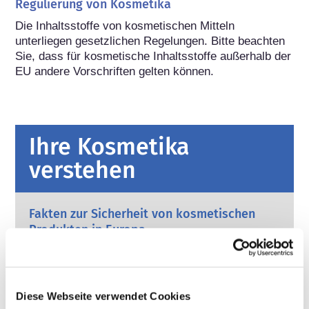
Regulierung von Kosmetika
Die Inhaltsstoffe von kosmetischen Mitteln 
unterliegen gesetzlichen Regelungen. Bitte beachten 
Sie, dass für kosmetische Inhaltsstoffe außerhalb der 
EU andere Vorschriften gelten können.
Ihre Kosmetika
verstehen
Fakten zur Sicherheit von kosmetischen
Produkten in Europa
Strenge Rechtsvorschriften sorgen dafür,
dass kosmetische Produkte und
Körperpflegemittel, die in der Europäischen
Union verkauft werden, sicher für die
Mehr erfahren
Diese Webseite verwendet Cookies
Anwendung am Menschen sind. Die