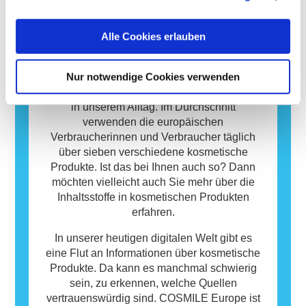
harmlos sind. Ein Stoff, der eine allergische
Reaktion hervorruft, wird als Allergen
bezeichnet. Kosmetika und
Alle Cookies erlauben
Körperpflegeprodukte können Inhaltsstoffe
Datenbank
enthalten, die bei manchen Menschen eine
Allergie auslösen können. Das bedeutet
Nur notwendige Cookies verwenden
Kosmetische Produkte sind wichtig für uns
jedoch nicht, dass das Produkt für andere
Menschen und spielen eine essenzielle Rolle
Personen nicht sicher ist.
in unserem Alltag. Im Durchschnitt
verwenden die europäischen
Verbraucherinnen und Verbraucher täglich
über sieben verschiedene kosmetische
Produkte. Ist das bei Ihnen auch so? Dann
möchten vielleicht auch Sie mehr über die
Inhaltsstoffe in kosmetischen Produkten
erfahren.
In unserer heutigen digitalen Welt gibt es
eine Flut an Informationen über kosmetische
Produkte. Da kann es manchmal schwierig
sein, zu erkennen, welche Quellen
vertrauenswürdig sind. COSMILE Europe ist