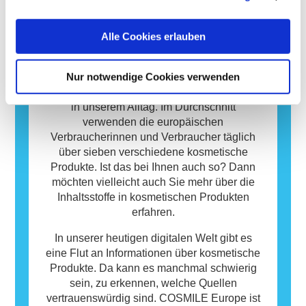
harmlos sind. Ein Stoff, der eine allergische
Reaktion hervorruft, wird als Allergen
bezeichnet. Kosmetika und
Alle Cookies erlauben
Körperpflegeprodukte können Inhaltsstoffe
Datenbank
enthalten, die bei manchen Menschen eine
Allergie auslösen können. Das bedeutet
Nur notwendige Cookies verwenden
Kosmetische Produkte sind wichtig für uns
jedoch nicht, dass das Produkt für andere
Menschen und spielen eine essenzielle Rolle
Personen nicht sicher ist.
in unserem Alltag. Im Durchschnitt
verwenden die europäischen
Verbraucherinnen und Verbraucher täglich
über sieben verschiedene kosmetische
Produkte. Ist das bei Ihnen auch so? Dann
möchten vielleicht auch Sie mehr über die
Inhaltsstoffe in kosmetischen Produkten
erfahren.
In unserer heutigen digitalen Welt gibt es
eine Flut an Informationen über kosmetische
Produkte. Da kann es manchmal schwierig
sein, zu erkennen, welche Quellen
vertrauenswürdig sind. COSMILE Europe ist