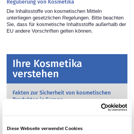
Regulierung von Kosmetika
Die Inhaltsstoffe von kosmetischen Mitteln 
unterliegen gesetzlichen Regelungen. Bitte beachten 
Sie, dass für kosmetische Inhaltsstoffe außerhalb der 
EU andere Vorschriften gelten können.
Ihre Kosmetika
verstehen
Fakten zur Sicherheit von kosmetischen
Produkten in Europa
Strenge Rechtsvorschriften sorgen dafür,
dass kosmetische Produkte und
Körperpflegemittel, die in der Europäischen
Union verkauft werden, sicher für die
Mehr erfahren
Diese Webseite verwendet Cookies
Anwendung am Menschen sind. Die