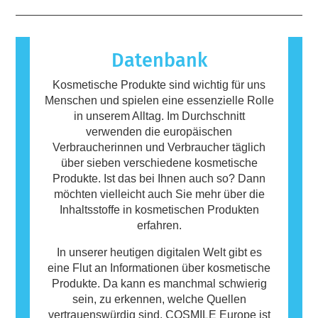
möglicher Störungen des Hormonsystems.
harmlos sind. Ein Stoff, der eine allergische
Reaktion hervorruft, wird als Allergen
bezeichnet. Kosmetika und
Körperpflegeprodukte können Inhaltsstoffe
Datenbank
enthalten, die bei manchen Menschen eine
Allergie auslösen können. Das bedeutet
Kosmetische Produkte sind wichtig für uns
jedoch nicht, dass das Produkt für andere
Menschen und spielen eine essenzielle Rolle
Personen nicht sicher ist.
in unserem Alltag. Im Durchschnitt
verwenden die europäischen
Verbraucherinnen und Verbraucher täglich
über sieben verschiedene kosmetische
Produkte. Ist das bei Ihnen auch so? Dann
möchten vielleicht auch Sie mehr über die
Inhaltsstoffe in kosmetischen Produkten
erfahren.
In unserer heutigen digitalen Welt gibt es
eine Flut an Informationen über kosmetische
Produkte. Da kann es manchmal schwierig
sein, zu erkennen, welche Quellen
vertrauenswürdig sind. COSMILE Europe ist