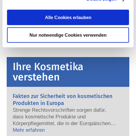
Regulierung von Kosmetika
Die Inhaltsstoffe von kosmetischen Mitteln 
Alle Cookies erlauben
unterliegen gesetzlichen Regelungen. Bitte beachten 
Sie, dass für kosmetische Inhaltsstoffe außerhalb der 
EU andere Vorschriften gelten können.
Nur notwendige Cookies verwenden
Ihre Kosmetika
verstehen
Fakten zur Sicherheit von kosmetischen
Produkten in Europa
Strenge Rechtsvorschriften sorgen dafür,
dass kosmetische Produkte und
Körperpflegemittel, die in der Europäischen
Union verkauft werden, sicher für die
Mehr erfahren