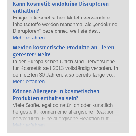
Anwendung am Menschen sind. Die
Kann Kosmetik endokrine Disruptoren
Kosmetikhersteller sowie nationale und
enthalten?
europäische Regulierungsbehörden tragen
Einige in kosmetischen Mitteln verwendete
gemeinsam die Verantwortung für die
Inhaltsstoffe werden manchmal als „endokrine
Sicherheit von kosmetischen Produkten.
Disruptoren“ bezeichnet, weil sie das
Potenzial haben, einige der Eigenschaften
Mehr erfahren
unserer Hormone nachzuahmen. Aber: Nur
Werden kosmetische Produkte an Tieren
weil etwas das Potenzial hat, ein Hormon zu
getestet? Nein!
imitieren, heißt das nicht, dass es unser
In der Europäischen Union sind Tierversuche
Hormonsystem auch tatsächlich stören wird.
für Kosmetik seit 2013 vollständig verboten. In
Viele Stoffe, auch natürliche, ahmen Hormone
den letzten 30 Jahren, also bereits lange vor
nach, aber nur bei sehr wenigen – und dabei
dem Verbot, hat die Kosmetik- und
Mehr erfahren
handelt es sich zumeist um wirksame
Körperpflegebranche viel in Forschung und
Können Allergene in kosmetischen
Arzneimittel – wurde jemals eine Störung des
Entwicklung investiert, um Alternativen zu
Hormonsystems nachgewiesen. Die strengen
Produkten enthalten sein?
Tierversuchen für die Bewertung der
Sicherheitsbewertungen der kosmetischen
Viele Stoffe, egal ob natürlich oder künstlich
Sicherheit von Kosmetik-Inhaltsstoffen und -
Produkte durch qualifizierte wissenschaftliche
hergestellt, können eine allergische Reaktion
Produkten zu entwickeln.
Experten, zu denen die Unternehmen
hervorrufen. Eine allergische Reaktion tritt
gesetzlich verpflichtet sind, decken alle
auf, wenn das Immunsystem einer Person auf
Mehr erfahren
potenziellen Risiken ab, einschließlich
Stoffe reagiert, die für die meisten Menschen