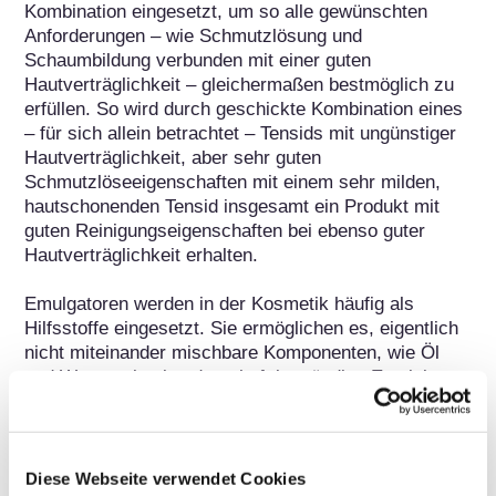
Kombination eingesetzt, um so alle gewünschten 
Anforderungen – wie Schmutzlösung und 
Schaumbildung verbunden mit einer guten 
Hautverträglichkeit – gleichermaßen bestmöglich zu 
erfüllen. So wird durch geschickte Kombination eines 
– für sich allein betrachtet – Tensids mit ungünstiger 
Hautverträglichkeit, aber sehr guten 
Schmutzlöseeigenschaften mit einem sehr milden, 
hautschonenden Tensid insgesamt ein Produkt mit 
guten Reinigungseigenschaften bei ebenso guter 
Hautverträglichkeit erhalten.

Emulgatoren werden in der Kosmetik häufig als 
Hilfsstoffe eingesetzt. Sie ermöglichen es, eigentlich 
nicht miteinander mischbare Komponenten, wie Öl 
und Wasser, in eine dauerhaft beständige Emulsion 
zu bringen. So können in kosmetischen Produkten 
sowohl wässrige als auch ölige Pflege- und 
Wirkstoffe in einem einzigen Produkt verwendet 
werden. Emulgatoren sind dazu in der Lage, da ihre 
Diese Webseite verwendet Cookies