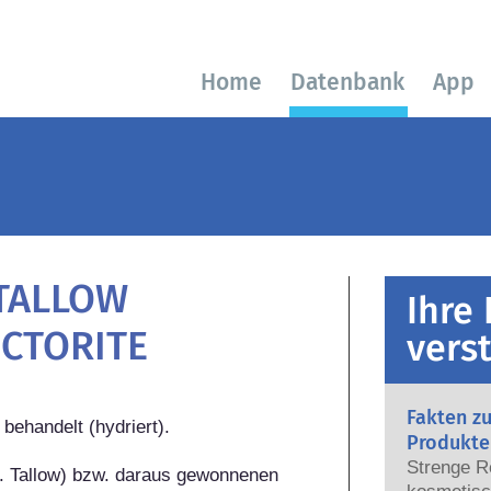
Home
Datenbank
App
TALLOW
Ihre
CTORITE
vers
Fakten z
ehandelt (hydriert).

Produkte
Strenge R
gl. Tallow) bzw. daraus gewonnenen 