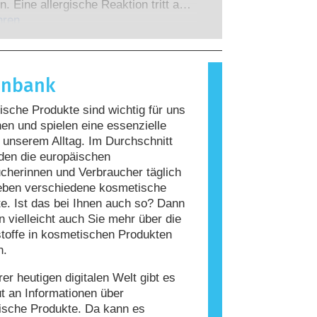
 zu denen die Unternehmen
n. Eine allergische Reaktion tritt auf,
 verpflichtet sind, decken alle
Immunsystem einer Person auf
hren
en Risiken ab, einschließlich
giert, die für die meisten Menschen
 Störungen des Hormonsystems.
nd. Ein Stoff, der eine allergische
ervorruft, wird als Allergen
enbank
t. Kosmetika und
geprodukte können Inhaltsstoffe
sche Produkte sind wichtig für uns
, die bei manchen Menschen eine
n und spielen eine essenzielle
auslösen können. Das bedeutet jedoch
n unserem Alltag. Im Durchschnitt
ss das Produkt für andere Personen
den die europäischen
r ist.
cherinnen und Verbraucher täglich
eben verschiedene kosmetische
e. Ist das bei Ihnen auch so? Dann
 vielleicht auch Sie mehr über die
stoffe in kosmetischen Produkten
n.
rer heutigen digitalen Welt gibt es
ut an Informationen über
ische Produkte. Da kann es