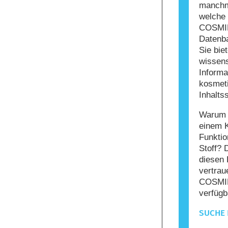
manchma
welche 
COSMIL
Datenba
Sie bie
wissens
Informa
kosmet
Inhaltss
Warum s
einem 
Funktio
Stoff? 
diesen 
vertrau
COSMIL
verfügb
SUCHE 