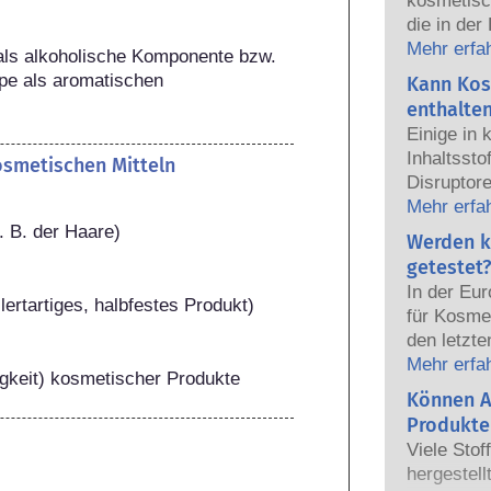
kosmetisc
die in der
sicher fü
Mehr erfa
als alkoholische Komponente bzw. 
Die Kosmet
pe als aromatischen 
Kann Kos
europäisc
enthalte
gemeinsam
Einige in
Sicherhei
Inhaltsst
kosmetischen Mitteln
Disruptore
haben, ei
Mehr erfa
Hormone n
. B. der Haare)
Werden k
das Potenz
getestet?
heißt das
In der Eu
auch tatsä
lertartiges, halbfestes Produkt)
für Kosmet
natürlich
den letzte
sehr wenig
dem Verbo
Mehr erfa
zumeist u
higkeit) kosmetischer Produkte
Körperpfl
Können A
jemals ei
Entwicklun
nachgewie
Produkte
Tierversuc
Sicherhei
Viele Stof
von Kosme
Produkte d
hergestell
entwickeln