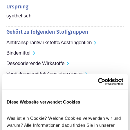
Ursprung
synthetisch
Gehört zu folgenden Stoffgruppen
Antitranspirantwirkstoffe/Adstringentien
Bindemittel
Desodorierende Wirkstoffe
Verdickungsmittel/Konsistenzregler
Regulierung von Kosmetika
Die Inhaltsstoffe von kosmetischen Mitteln 
unterliegen gesetzlichen Regelungen. Bitte beachten 
Diese Webseite verwendet Cookies
Sie, dass für kosmetische Inhaltsstoffe außerhalb der 
EU andere Vorschriften gelten können.
Was ist ein Cookie? Welche Cookies verwenden wir und
warum? Alle Informationen dazu finden Sie in unserer