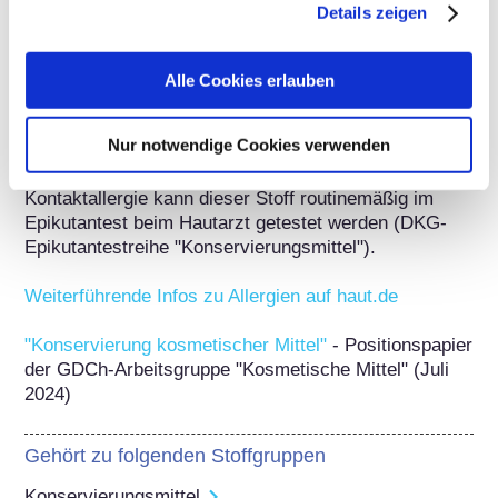
(3) CIR - Amended Safety Assessment of 
Details zeigen
Formaldehyde and Methylene Glycol as Used in 
Cosmetics - Ivan J et al.  - International Journal of 
Toxicology 32(Suppl. 4):5-32, 2013
Alle Cookies erlauben
Weitere Informationen
Nur notwendige Cookies verwenden
Zur Aufklärung eines Verdachts auf eine 
Kontaktallergie kann dieser Stoff routinemäßig im 
Epikutantest beim Hautarzt getestet werden (DKG-
Epikutantestreihe "Konservierungsmittel").

Weiterführende Infos zu Allergien auf haut.de
"Konservierung kosmetischer Mittel"
 - Positionspapier 
der GDCh-Arbeitsgruppe "Kosmetische Mittel" (Juli 
2024)
Gehört zu folgenden Stoffgruppen
Konservierungsmittel