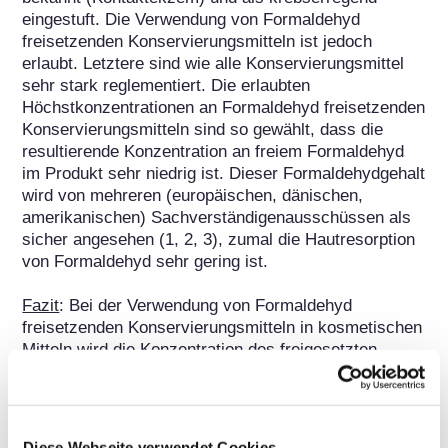
eingestuft. Die Verwendung von Formaldehyd 
freisetzenden Konservierungsmitteln ist jedoch 
erlaubt. Letztere sind wie alle Konservierungsmittel 
sehr stark reglementiert. Die erlaubten 
Höchstkonzentrationen an Formaldehyd freisetzenden 
Konservierungsmitteln sind so gewählt, dass die 
resultierende Konzentration an freiem Formaldehyd 
im Produkt sehr niedrig ist. Dieser Formaldehydgehalt 
wird von mehreren (europäischen, dänischen, 
amerikanischen) Sachverständigenausschüssen als 
sicher angesehen (1, 2, 3), zumal die Hautresorption 
von Formaldehyd sehr gering ist.

Fazit
: Bei der Verwendung von Formaldehyd 
freisetzenden Konservierungsmitteln in kosmetischen 
Mitteln wird die Konzentration des freigesetzten 
Formaldehyds im Endprodukt streng geregelt und 
kontrolliert. Da die Formaldehydkonzentration sehr 
niedrig bleibt, werden Formaldehydabspalter von den 
Experten als sicher angesehen. 

Diese Webseite verwendet Cookies