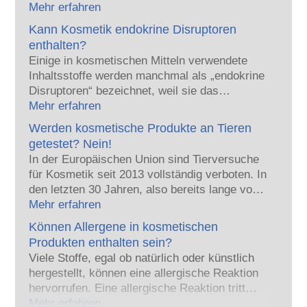
Union verkauft werden, sicher für die
Mehr erfahren
Anwendung am Menschen sind. Die
Kann Kosmetik endokrine Disruptoren
Kosmetikhersteller sowie nationale und
enthalten?
europäische Regulierungsbehörden tragen
Einige in kosmetischen Mitteln verwendete
gemeinsam die Verantwortung für die
Inhaltsstoffe werden manchmal als „endokrine
Sicherheit von kosmetischen Produkten.
Disruptoren“ bezeichnet, weil sie das
Potenzial haben, einige der Eigenschaften
Mehr erfahren
unserer Hormone nachzuahmen. Aber: Nur
Werden kosmetische Produkte an Tieren
weil etwas das Potenzial hat, ein Hormon zu
getestet? Nein!
imitieren, heißt das nicht, dass es unser
In der Europäischen Union sind Tierversuche
Hormonsystem auch tatsächlich stören wird.
für Kosmetik seit 2013 vollständig verboten. In
Viele Stoffe, auch natürliche, ahmen Hormone
den letzten 30 Jahren, also bereits lange vor
nach, aber nur bei sehr wenigen – und dabei
dem Verbot, hat die Kosmetik- und
Mehr erfahren
handelt es sich zumeist um wirksame
Körperpflegebranche viel in Forschung und
Arzneimittel – wurde jemals eine Störung des
Können Allergene in kosmetischen
Entwicklung investiert, um Alternativen zu
Hormonsystems nachgewiesen. Die strengen
Produkten enthalten sein?
Tierversuchen für die Bewertung der
Sicherheitsbewertungen der kosmetischen
Viele Stoffe, egal ob natürlich oder künstlich
Sicherheit von Kosmetik-Inhaltsstoffen und -
Produkte durch qualifizierte wissenschaftliche
hergestellt, können eine allergische Reaktion
Produkten zu entwickeln.
Experten, zu denen die Unternehmen
hervorrufen. Eine allergische Reaktion tritt
gesetzlich verpflichtet sind, decken alle
auf, wenn das Immunsystem einer Person auf
Mehr erfahren