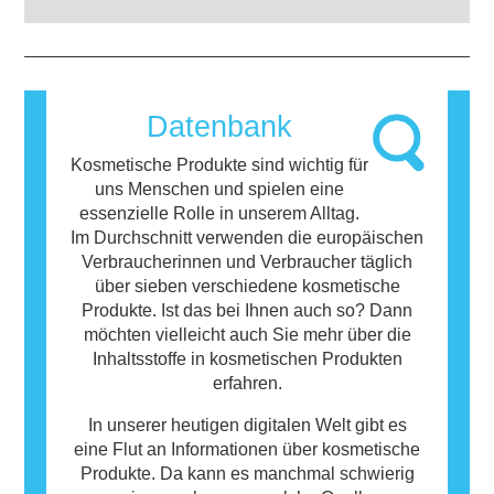
potenziellen Risiken ab, einschließlich
Stoffe reagiert, die für die meisten Menschen
möglicher Störungen des Hormonsystems.
harmlos sind. Ein Stoff, der eine allergische
Reaktion hervorruft, wird als Allergen
bezeichnet. Kosmetika und
Körperpflegeprodukte können Inhaltsstoffe
Datenbank
enthalten, die bei manchen Menschen eine
Allergie auslösen können. Das bedeutet
Kosmetische Produkte sind wichtig für
jedoch nicht, dass das Produkt für andere
uns Menschen und spielen eine
Personen nicht sicher ist.
essenzielle Rolle in unserem Alltag.
Im Durchschnitt verwenden die europäischen
Verbraucherinnen und Verbraucher täglich
über sieben verschiedene kosmetische
Produkte. Ist das bei Ihnen auch so? Dann
möchten vielleicht auch Sie mehr über die
Inhaltsstoffe in kosmetischen Produkten
erfahren.
In unserer heutigen digitalen Welt gibt es
eine Flut an Informationen über kosmetische
Produkte. Da kann es manchmal schwierig