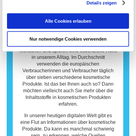
potenziellen Risiken ab, einschließlich
Details zeigen
Stoffe reagiert, die für die meisten Menschen
möglicher Störungen des Hormonsystems.
harmlos sind. Ein Stoff, der eine allergische
Reaktion hervorruft, wird als Allergen
Alle Cookies erlauben
bezeichnet. Kosmetika und
Körperpflegeprodukte können Inhaltsstoffe
Datenbank
enthalten, die bei manchen Menschen eine
Nur notwendige Cookies verwenden
Allergie auslösen können. Das bedeutet
Kosmetische Produkte sind wichtig für uns
jedoch nicht, dass das Produkt für andere
Menschen und spielen eine essenzielle Rolle
Personen nicht sicher ist.
in unserem Alltag. Im Durchschnitt
verwenden die europäischen
Verbraucherinnen und Verbraucher täglich
über sieben verschiedene kosmetische
Produkte. Ist das bei Ihnen auch so? Dann
möchten vielleicht auch Sie mehr über die
Inhaltsstoffe in kosmetischen Produkten
erfahren.
In unserer heutigen digitalen Welt gibt es
eine Flut an Informationen über kosmetische
Produkte. Da kann es manchmal schwierig
sein, zu erkennen, welche Quellen