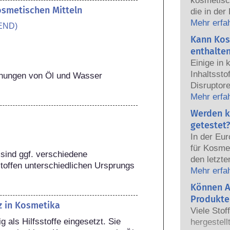
kosmetisc
kosmetischen Mitteln
die in der
sicher fü
Mehr erfa
END)
Die Kosmet
Kann Kos
europäisc
enthalte
gemeinsam
Einige in
Sicherhei
Inhaltsst
schungen von Öl und Wasser 
Disruptore
haben, ei
Mehr erfa
Hormone n
Werden k
das Potenz
getestet?
heißt das
In der Eu
auch tatsä
für Kosmet
natürlich
sind ggf. verschiedene 
den letzte
sehr wenig
toffen unterschiedlichen Ursprungs 
dem Verbo
Mehr erfa
zumeist u
Körperpfl
Können A
jemals ei
Entwicklun
nachgewie
Produkte
z in Kosmetika
Tierversuc
Sicherhei
Viele Stof
von Kosme
Produkte d
als Hilfsstoffe eingesetzt. Sie 
hergestell
entwickeln