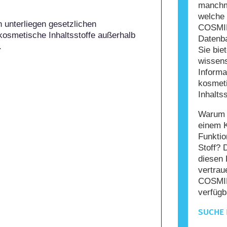
manchma
welche 
 unterliegen gesetzlichen 
COSMIL
kosmetische Inhaltsstoffe außerhalb 
Datenba
.
Sie bie
wissens
Informa
kosmet
Inhaltss
Warum s
einem 
Funktio
Stoff? 
diesen 
vertrau
COSMIL
verfügb
SUCHE 