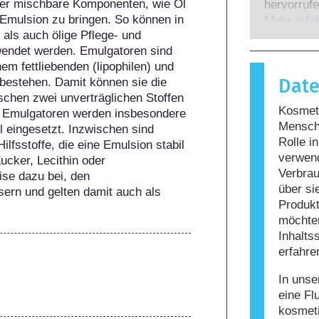
Experten,
nder mischbare Komponenten, wie Öl 
hervorrufe
gesetzlich
Emulsion zu bringen. So können in 
wenn das 
Mehr erfa
potenziell
ls auch ölige Pflege- und 
Stoffe rea
möglicher
wendet werden. Emulgatoren sind 
harmlos si
em fettliebenden (lipophilen) und 
Reaktion h
Dat
bestehen. Damit können sie die 
bezeichne
chen zwei unverträglichen Stoffen 
Körperpfle
Kosmeti
. Emulgatoren werden insbesondere 
enthalten
Mensche
 eingesetzt. Inzwischen sind 
Allergie 
Rolle i
lfsstoffe, die eine Emulsion stabil 
nicht, da
verwen
ucker, Lecithin oder 
nicht siche
Verbrau
se dazu bei, den 
über si
ern und gelten damit auch als 
Produkt
möchten
Inhalts
erfahre
In unse
eine Fl
kosmet