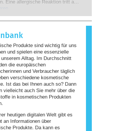
 zu denen die Unternehmen
n. Eine allergische Reaktion tritt auf,
 verpflichtet sind, decken alle
Immunsystem einer Person auf
hren
en Risiken ab, einschließlich
giert, die für die meisten Menschen
 Störungen des Hormonsystems.
nd. Ein Stoff, der eine allergische
ervorruft, wird als Allergen
enbank
t. Kosmetika und
geprodukte können Inhaltsstoffe
sche Produkte sind wichtig für uns
, die bei manchen Menschen eine
n und spielen eine essenzielle
auslösen können. Das bedeutet jedoch
n unserem Alltag. Im Durchschnitt
ss das Produkt für andere Personen
den die europäischen
r ist.
cherinnen und Verbraucher täglich
eben verschiedene kosmetische
e. Ist das bei Ihnen auch so? Dann
 vielleicht auch Sie mehr über die
stoffe in kosmetischen Produkten
n.
rer heutigen digitalen Welt gibt es
ut an Informationen über
ische Produkte. Da kann es