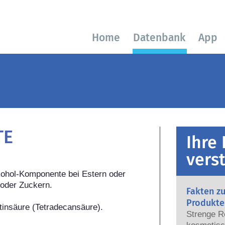
Home
Datenbank
App
TE
Ihre
vers
lkohol-Komponente bei Estern oder 
oder Zuckern.

Fakten z
Produkte
tinsäure (Tetradecansäure).
Strenge R