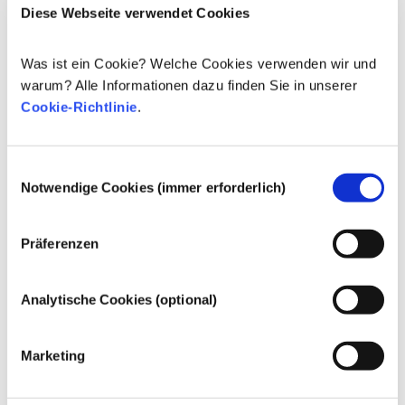
Diese Webseite verwendet Cookies
Wirkstoffe für die Hautpflege
Was ist ein Cookie? Welche Cookies verwenden wir und
Regulierung von Kosmetika
warum? Alle Informationen dazu finden Sie in unserer
Die Inhaltsstoffe von kosmetischen Mitteln 
Cookie-Richtlinie
.
unterliegen gesetzlichen Regelungen. Bitte beachten 
Sie, dass für kosmetische Inhaltsstoffe außerhalb der 
EU andere Vorschriften gelten können.
Einwilligungsauswahl
Notwendige Cookies (immer erforderlich)
Ihre Kosmetika
Präferenzen
verstehen
Analytische Cookies (optional)
Fakten zur Sicherheit von kosmetischen
Marketing
Produkten in Europa
Strenge Rechtsvorschriften sorgen dafür,
dass kosmetische Produkte und