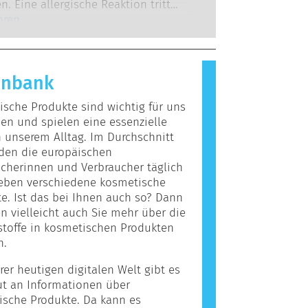
 zu denen die Unternehmen
n. Eine allergische Reaktion tritt
 verpflichtet sind, decken alle
 das Immunsystem einer Person auf
hren
en Risiken ab, einschließlich
giert, die für die meisten Menschen
r Störungen des Hormonsystems.
nd. Ein Stoff, der eine allergische
ervorruft, wird als Allergen
enbank
t. Kosmetika und
egeprodukte können Inhaltsstoffe
sche Produkte sind wichtig für uns
, die bei manchen Menschen eine
n und spielen eine essenzielle
auslösen können. Das bedeutet
n unserem Alltag. Im Durchschnitt
cht, dass das Produkt für andere
den die europäischen
icht sicher ist.
cherinnen und Verbraucher täglich
ieben verschiedene kosmetische
e. Ist das bei Ihnen auch so? Dann
 vielleicht auch Sie mehr über die
stoffe in kosmetischen Produkten
n.
rer heutigen digitalen Welt gibt es
ut an Informationen über
ische Produkte. Da kann es