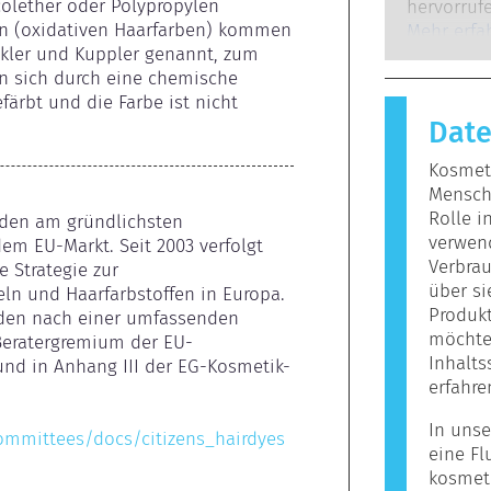
Experten,
olether oder Polypropylen 
hervorrufe
gesetzlich
n (oxidativen Haarfarben) kommen 
auf, wenn
Mehr erfa
potenziell
ckler und Kuppler genannt, zum 
Stoffe rea
mögliche
en sich durch eine chemische 
harmlos si
ärbt und die Farbe ist nicht 
Reaktion h
Dat
bezeichne
Körperpfl
Kosmeti
enthalten
Mensche
Allergie 
Rolle i
den am gründlichsten 
jedoch ni
verwen
m EU-Markt. Seit 2003 verfolgt 
Personen n
Verbrau
Strategie zur 
über s
ln und Haarfarbstoffen in Europa. 
Produkt
rden nach einer umfassenden 
möchten
Beratergremium der EU-
Inhalts
und in Anhang III der EG-Kosmetik-
erfahre
In unse
committees/docs/citizens_hairdyes
eine Fl
kosmet