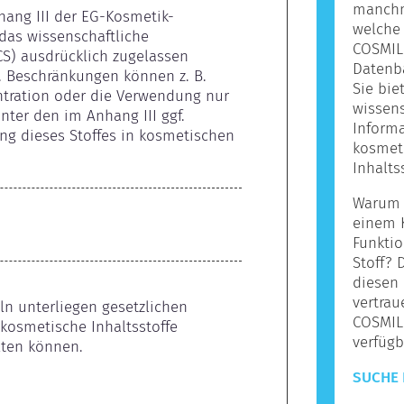
manchma
nhang III der EG-Kosmetik-
welche 
as wissenschaftliche 
COSMILE
) ausdrücklich zugelassen 
Datenba
 Beschränkungen können z. B. 
Sie bie
ntration oder die Verwendung nur 
wissens
ter den im Anhang III ggf. 
Informa
g dieses Stoffes in kosmetischen 
kosmet
Inhalts
Warum s
einem 
Funktio
Stoff? 
diesen 
vertrau
ln unterliegen gesetzlichen 
COSMIL
kosmetische Inhaltsstoffe 
verfügb
lten können.
SUCHE 