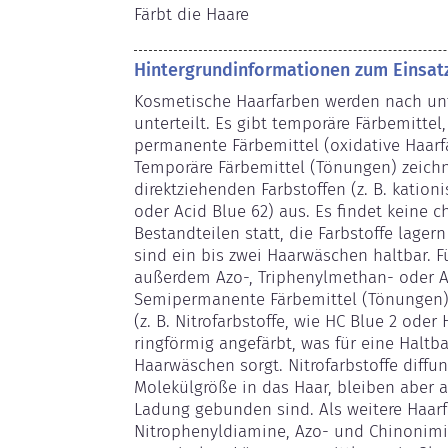
Färbt die Haare
Hintergrundinformationen zum Einsat
Kosmetische Haarfarben werden nach unt
unterteilt. Es gibt temporäre Färbemitte
permanente Färbemittel (oxidative Haarf
Temporäre Färbemittel (Tönungen) zeichn
direktziehenden Farbstoffen (z. B. kationi
oder Acid Blue 62) aus. Es findet keine 
Bestandteilen statt, die Farbstoffe lager
sind ein bis zwei Haarwäschen haltbar. F
außerdem Azo-, Triphenylmethan- oder An
Semipermanente Färbemittel (Tönungen) 
(z. B. Nitrofarbstoffe, wie HC Blue 2 oder
ringförmig angefärbt, was für eine Haltba
Haarwäschen sorgt. Nitrofarbstoffe diffun
Molekülgröße in das Haar, bleiben aber a
Ladung gebunden sind. Als weitere Haarf
Nitrophenyldiamine, Azo- und Chinonimin