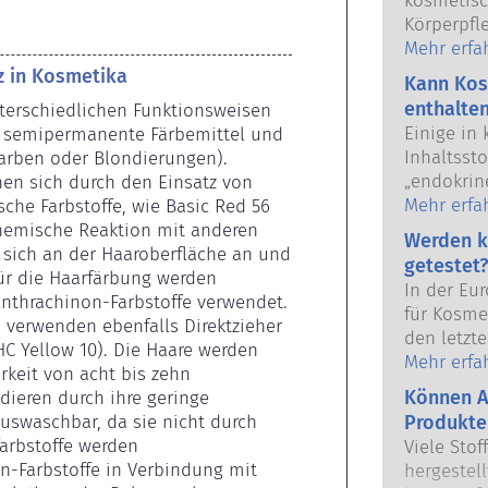
kosmetisc
Körperpfl
Union verk
Mehr erfa
Anwendun
z in Kosmetika
Kann Kos
Kosmetikh
enthalte
erschiedlichen Funktionsweisen 
europäisc
Einige in
l, semipermanente Färbemittel und 
gemeinsam
Inhaltsst
arben oder Blondierungen). 
Sicherhei
„endokrine
en sich durch den Einsatz von 
das Poten
Mehr erfa
sche Farbstoffe, wie Basic Red 56 
unserer H
chemische Reaktion mit anderen 
Werden k
weil etwa
n sich an der Haaroberfläche an und 
getestet?
imitieren,
ür die Haarfärbung werden 
In der Eu
Hormonsys
thrachinon-Farbstoffe verwendet. 
für Kosmet
Viele Sto
verwenden ebenfalls Direktzieher 
den letzte
nach, abe
 HC Yellow 10). Die Haare werden 
dem Verbo
Mehr erfa
handelt e
rkeit von acht bis zehn 
Körperpfl
Arzneimit
Können A
dieren durch ihre geringe 
Entwicklun
Hormonsys
uswaschbar, da sie nicht durch 
Produkte
Tierversu
Sicherhei
arbstoffe werden 
Viele Stof
Sicherhei
Produkte d
-Farbstoffe in Verbindung mit 
hergestell
Produkten