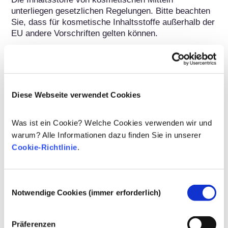
unterliegen gesetzlichen Regelungen. Bitte beachten 
Sie, dass für kosmetische Inhaltsstoffe außerhalb der 
EU andere Vorschriften gelten können.
Ihre Kosmetika
Diese Webseite verwendet Cookies
verstehen
Was ist ein Cookie? Welche Cookies verwenden wir und
warum? Alle Informationen dazu finden Sie in unserer
Fakten zur Sicherheit von kosmetischen
Cookie-Richtlinie
.
Produkten in Europa
Strenge Rechtsvorschriften sorgen dafür,
dass kosmetische Produkte und
Einwilligungsauswahl
Körperpflegemittel, die in der Europäischen
Notwendige Cookies (immer erforderlich)
Union verkauft werden, sicher für die
Mehr erfahren
Anwendung am Menschen sind. Die
Kann Kosmetik endokrine Disruptoren
Kosmetikhersteller sowie nationale und
enthalten?
Präferenzen