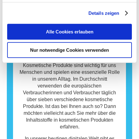
Produkte durch qualifizierte wissenschaftliche
hergestellt, können eine allergische Reaktion
Produkten zu entwickeln.
Experten, zu denen die Unternehmen
hervorrufen. Eine allergische Reaktion tritt
Details zeigen
gesetzlich verpflichtet sind, decken alle
auf, wenn das Immunsystem einer Person auf
Mehr erfahren
potenziellen Risiken ab, einschließlich
Stoffe reagiert, die für die meisten Menschen
möglicher Störungen des Hormonsystems.
harmlos sind. Ein Stoff, der eine allergische
Alle Cookies erlauben
Reaktion hervorruft, wird als Allergen
bezeichnet. Kosmetika und
Nur notwendige Cookies verwenden
Körperpflegeprodukte können Inhaltsstoffe
Datenbank
enthalten, die bei manchen Menschen eine
Allergie auslösen können. Das bedeutet
Kosmetische Produkte sind wichtig für uns
jedoch nicht, dass das Produkt für andere
Menschen und spielen eine essenzielle Rolle
Personen nicht sicher ist.
in unserem Alltag. Im Durchschnitt
verwenden die europäischen
Verbraucherinnen und Verbraucher täglich
über sieben verschiedene kosmetische
Produkte. Ist das bei Ihnen auch so? Dann
möchten vielleicht auch Sie mehr über die
Inhaltsstoffe in kosmetischen Produkten
erfahren.
In unserer heutigen digitalen Welt gibt es