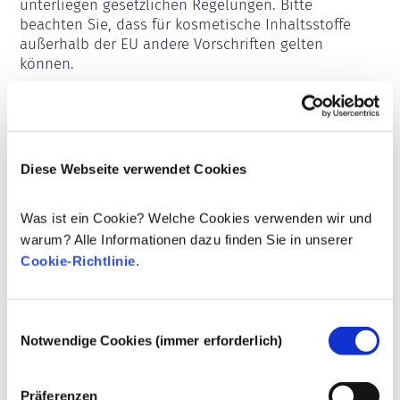
unterliegen gesetzlichen Regelungen. Bitte 
beachten Sie, dass für kosmetische Inhaltsstoffe 
außerhalb der EU andere Vorschriften gelten 
können.
Ihre Kosmetika
Diese Webseite verwendet Cookies
verstehen
Was ist ein Cookie? Welche Cookies verwenden wir und
warum? Alle Informationen dazu finden Sie in unserer
Fakten zur Sicherheit von kosmetischen
Cookie-Richtlinie
.
Produkten in Europa
Strenge Rechtsvorschriften sorgen dafür,
dass kosmetische Produkte und
Einwilligungsauswahl
Körperpflegemittel, die in der Europäischen
Notwendige Cookies (immer erforderlich)
Union verkauft werden, sicher für die
Mehr erfahren
Anwendung am Menschen sind. Die
Kann Kosmetik endokrine Disruptoren
Kosmetikhersteller sowie nationale und
enthalten?
Präferenzen