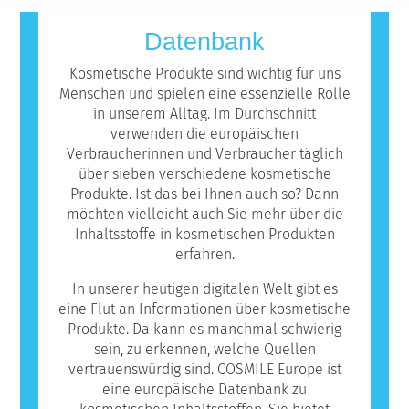
Hormonsystems.
Allergen bezeichnet. Kosmetika und
Körperpflegeprodukte können Inhaltsstoffe
Datenbank
enthalten, die bei manchen Menschen eine
Allergie auslösen können. Das bedeutet
Kosmetische Produkte sind wichtig für uns
jedoch nicht, dass das Produkt für andere
Menschen und spielen eine essenzielle Rolle
Personen nicht sicher ist.
in unserem Alltag. Im Durchschnitt
verwenden die europäischen
Verbraucherinnen und Verbraucher täglich
über sieben verschiedene kosmetische
Produkte. Ist das bei Ihnen auch so? Dann
möchten vielleicht auch Sie mehr über die
Inhaltsstoffe in kosmetischen Produkten
erfahren.
In unserer heutigen digitalen Welt gibt es
eine Flut an Informationen über kosmetische
Produkte. Da kann es manchmal schwierig
sein, zu erkennen, welche Quellen
vertrauenswürdig sind. COSMILE Europe ist
eine europäische Datenbank zu